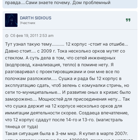
правда....Сами знаете почему. Дом проблемный
DARTH SIDIOUS
Участник
Сб фев 19, 2011 2:53 am
Тут узнал такую тему.......... 12 корпус -стоит на отшибе...
Давно стоит.... с 2009 г. Тока несколько орков мутят со
стеклом. А суть дела в том, что сетей инженерных
(водпровод, канализация, тепло) в помине нету. Я
разговаривал с проектировщиками и они мне все по
полочкам разложили..... Сушка и рада бы 12 корпус в
эксплуатацию сдать, чтоб зелень с комуналки стричь, но
сети то-муниципальные... И развитие оных в кризис было
заморожено.... Мощностей для присоединения нету... Так
что сушка держит на 12 корпусе несколько орков для
иммитации деятельности скорее. Создаеца впечатление,
что 12 корпус сдадут после 14-го и 13-го. (магистраль
тянеца от туда)
Такая ситуация была в 3-ем мкр. Я купил в марте 2007г.