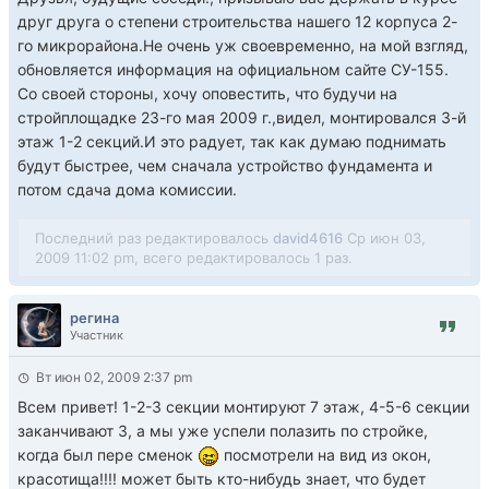
друг друга о степени строительства нашего 12 корпуса 2-
го микрорайона.Не очень уж своевременно, на мой взгляд,
обновляется информация на официальном сайте СУ-155.
Со своей стороны, хочу оповестить, что будучи на
стройплощадке 23-го мая 2009 г.,видел, монтировался 3-й
этаж 1-2 секций.И это радует, так как думаю поднимать
будут быстрее, чем сначала устройство фундамента и
потом сдача дома комиссии.
Последний раз редактировалось
david4616
Ср июн 03,
2009 11:02 pm, всего редактировалось 1 раз.
регина
Участник
Вт июн 02, 2009 2:37 pm
Всем привет! 1-2-3 секции монтируют 7 этаж, 4-5-6 секции
заканчивают 3, а мы уже успели полазить по стройке,
когда был пере сменок
посмотрели на вид из окон,
красотища!!!! может быть кто-нибудь знает, что будет