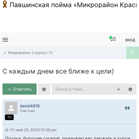
Павшинская пойма «Микрорайон Красн
ВХОД
Микрорайон 2 корпус 12
С каждым днем все ближе к цели)
Ответить
david4616
Участник
TC
Пт май 29, 2009 10:38 pm
Друзья, будущие соседи!, призываю вас держать в курсе