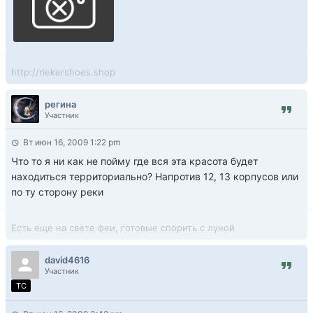
http://riekershoes.shop
регина
Участник
Вт июн 16, 2009 1:22 pm
Что то я ни как не пойму где вся эта красота будет
находиться территориально? Напротив 12, 13 корпусов или
по ту сторону реки
Есть еще на свете феи, готовые спорить с луной
david4616
Участник
TC