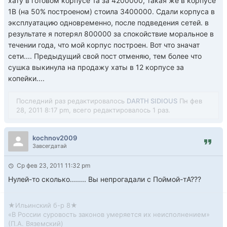
хату в готовом корпусе 1а за 4200000, такая же в корпусе
1В (на 50% построеном) стоила 3400000. Сдали корпуса в
эксплуатацию одновременно, после подведения сетей. в
результате я потерял 800000 за спокойствие моральное в
течении года, что мой корпус построен. Вот что значат
сети.... Предыдущий свой пост отменяю, тем более что
сушка выкинула на продажу хаты в 12 корпусе за
копейки....
Последний раз редактировалось
DARTH SIDIOUS
Пн фев
28, 2011 8:17 pm, всего редактировалось 1 раз.
kochnov2009
Завсегдатай
Ср фев 23, 2011 11:32 pm
Нулей-то сколько........ Вы непрогадали с Поймой-тА???
★Ильинский б-р 8★
«В России суровость законов умеряется их неисполнением»
(П.А. Вяземский)