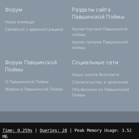
Форум
Разделы сайта
Павшинской Поймы
Наша команда
Архив портала Павшинской
Связаться с администрацией
поймы
Архив галереи Павшинской
поймы
Форум Павшинской
Социальные сети
Поймы
Наша группа Вконтакте
О Павшинской Пойме
Строительство и заселение
Живем в Павшинской Пойме
Объявления по Павшинской
Пойме
Time: 0.259s
|
Queries: 28
| Peak Memory Usage: 3.52
МБ