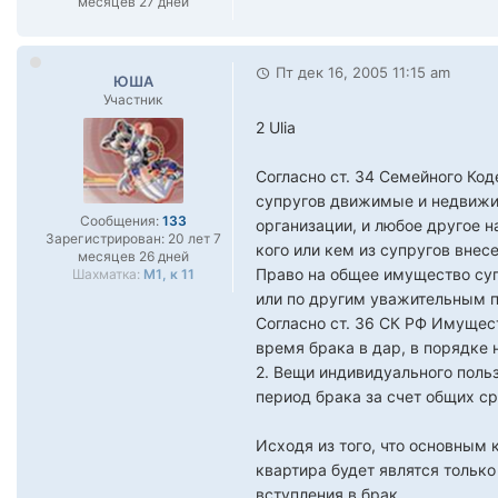
месяцев 27 дней
Пт дек 16, 2005 11:15 am
ЮША
Участник
2 Ulia
Согласно ст. 34 Семейного Ко
супругов движимые и недвижим
Сообщения:
133
организации, и любое другое н
Зарегистрирован:
20 лет 7
кого или кем из супругов вне
месяцев 26 дней
Право на общее имущество суп
Шахматка:
М1, к 11
или по другим уважительным п
Согласно ст. 36 СК РФ Имущес
время брака в дар, в порядке
2. Вещи индивидуального польз
период брака за счет общих ср
Исходя из того, что основным
квартира будет являтся только
вступления в брак.