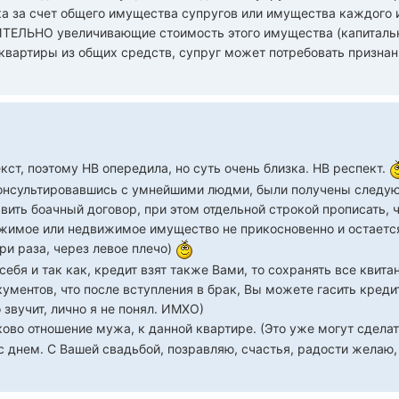
ка за счет общего имущества супругов или имущества каждого и
ТЕЛЬНО увеличивающие стоимость этого имущества (капитальны
 квартиры из общих средств, супруг может потребовать призна
ст, поэтому НВ опередила, но суть очень близка. НВ респект.
оконсультировавшись с умнейшими людми, были получены следу
авить боачный договор, при этом отдельной строкой прописать, 
жимое или недвижимое имущество не прикосновенно и остается 
три раза, через левое плечо)
себя и так как, кредит взят также Вами, то сохранять все квит
ументов, что после вступления в брак, Вы можете гасить креди
 звучит, лично я не понял. ИМХО)
ково отношение мужа, к данной квартире. (Это уже могут сдела
с днем. С Вашей свадьбой, позравляю, счастья, радости желаю,