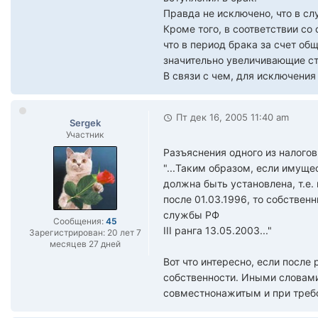
Правда не исключено, что в сл
Кроме того, в соответствии со
что в период брака за счет о
значительно увеличивающие ст
В связи с чем, для исключени
Пт дек 16, 2005 11:40 am
Sergek
Участник
Разъяснения одного из налогов
"...Таким образом, если имуще
должна быть установлена, т.е
после 01.03.1996, то собствен
службы РФ
Сообщения:
45
III ранга 13.05.2003..."
Зарегистрирован:
20 лет 7
месяцев 27 дней
Вот что интересно, если после
собственности. Иными словами,
совместнонажитым и при требо