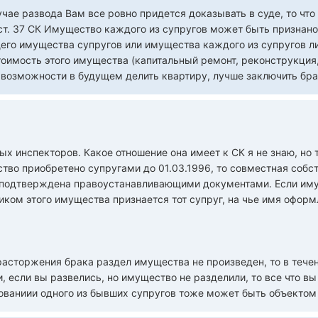
учае развода Вам все ровно придется доказывать в суде, то чт
 ст. 37 СК Имущество каждого из супругов может быть признано
бщего имущества супругов или имущества каждого из супругов л
оимость этого имущества (капитальный ремонт, реконструкция,
я возможности в будущем делить квартиру, лучше заключить бр
ых инспекторов. Какое отношение она имеет к СК я не знаю, но 
ство приобретено супругами до 01.03.1996, то совместная собст
. подтверждена правоустанавливающими документами. Если имущ
ником этого имущества признается тот супруг, на чье имя офор
 расторжения брака раздел имущества не произведен, то в теч
 если вы развелись, но имущество не разделили, то все что вы
ваниии одного из бывших супругов тоже может быть объектом р