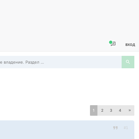
ВХОД
Совместное владение. Раздел собственности или доли. Наследование
1
2
3
4
#1