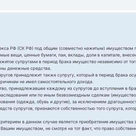
декса РФ (СК РФ) под общим (совместно нажитым) имуществом 
ые вещи, ценные бумаги, паи, вклады, доли в капитале, внес
ажитое супругами в период брака имущество независимо от того
сены денежные средства.
ругов принадлежит также супругу, который в период брака ос
ричинам не имел самостоятельного дохода.
тво, принадлежавшее каждому из супругов до вступления в бра
 наследования или по иным безвозмездным сделкам (имущество 
ования (одежда, обувь и другие), за исключением драгоценнос
едств супругов, признаются собственностью того супруга, кото
 критерием в данном случае является приобретение имущества з
 Вашим имуществом, не смотря на тот факт, что право собствен