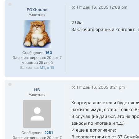
Пт дек 16, 2005 12:08 pm
FOXhound
Участник
2 Ulia
Заключите брачный контракт. Т
Сообщения:
160
Зарегистрирован:
20 лет 7
месяцев 25 дней
Шахматка:
М1, к 15
Пт дек 16, 2005 3:21 pm
НВ
Участник
Квартира является и будет явл
нажитое имущ ество. Только Вы
В случае (не дай бог, это не п
взносы по ипотеке и т.д.)
И еще в дополнение:
Сообщения:
2251
В соответствии со ст 37 Семе
Зарегистрирован:
20 лет 7