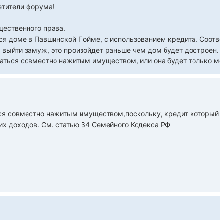
етители форума!
щественного права.
ся доме в Павшинской Пойме, с использованием кредита. Соотве
выйти замуж, это произойдет раньше чем дом будет достроен. 
таться совместно нажитым имуществом, или она будет только м
ся совместно нажитым имуществом,поскольку, кредит который 
щих доходов. См. статью 34 Семейного Кодекса РФ