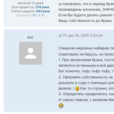
месяцев 25 дней
установлено, что в период бра
Благодарил (а):
374 раза
произведены вложения, ЗНАЧИ
Поблагодарили:
243 раза
Если Вы будете делать ремонт
Шахматка:
М1, к 21
Вашу собственность до брака.
Пт дек 16, 2005 3:29 pm
KIO
Слишком медленно набираю тек
Советовать не берусь, но пр
1. При заключении брака, сост
являются истинными и всё дви
Бог конечно, тьфу-тьфу-тьфу, 
2. Оформить собственность на 
доказать в суде с помощью док
делали. (
Как то странно, это
3. Определить юридически, ко
И самое главное, с великим Ва