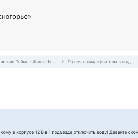
сногорье»
Павшинская Пойма - Жилые Комплексы, Строительство, Заселение, Дома по адресам
По почтовым/строительным адресам Павшинской Поймы
кому в корпусе 12 Б в 1 подъезде отключить воду! Давайте ско