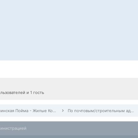
льзователей и 1 гость
Павшинская Пойма - Жилые Комплексы, Строительство, Заселение, Дома по адресам
По почтовым/строительным адресам Павшинской Поймы
министрацией