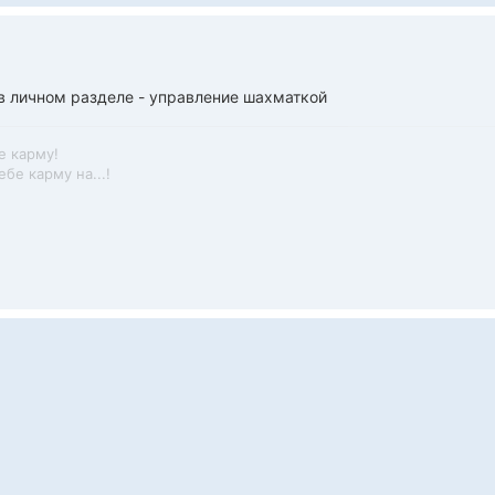
в личном разделе - управление шахматкой
е карму!
бе карму на...!