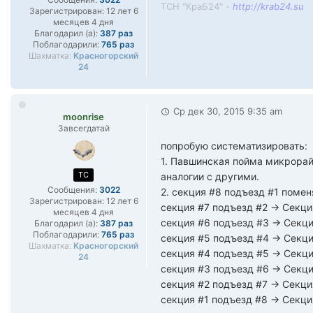
ТСН "КраБ24" -
http://krab24.su
Зарегистрирован:
12 лет 6
месяцев 4 дня
Благодарил (а):
387 раз
Поблагодарили:
765 раз
Шахматка:
Красногорский
24
Ср дек 30, 2015 9:35 am
moonrise
Завсегдатай
попробую систематизировать:
1. Павшинская пойма микрорайо
TC
аналогии с другими.
Сообщения:
3022
2. секция #8 подъезд #1 помен
Зарегистрирован:
12 лет 6
секция #7 подъезд #2 -> Секц
месяцев 4 дня
секция #6 подъезд #3 -> Секц
Благодарил (а):
387 раз
Поблагодарили:
765 раз
секция #5 подъезд #4 -> Секци
Шахматка:
Красногорский
секция #4 подъезд #5 -> Секц
24
секция #3 подъезд #6 -> Секци
секция #2 подъезд #7 -> Секци
секция #1 подъезд #8 -> Секци