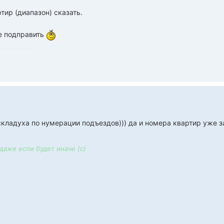
тир (диапазон) сказать.
е подправить
складуха по нумерации подъездов))) да и номера квартир уже за
 даже если будет иначе (с)