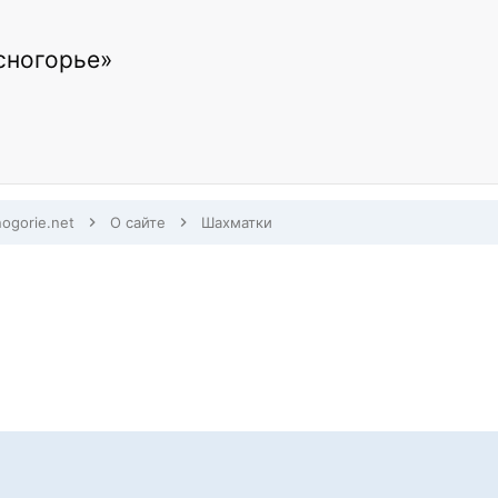
сногорье»
nogorie.net
О сайте
Шахматки