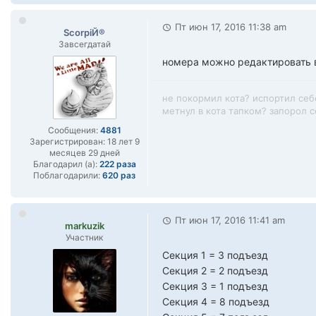
Пт июн 17, 2016 11:38 am
ScorpiЙ®
Завсегдатай
номера можно редактировать 
не покормил кота? испортил себ
метнул в кота тапком? запорол се
Сообщения:
4881
Зарегистрирован:
18 лет 9
месяцев 29 дней
Благодарил (а):
222 раза
Поблагодарили:
620 раз
Пт июн 17, 2016 11:41 am
markuzik
Участник
Секция 1 = 3 подъезд
Секция 2 = 2 подъезд
Секция 3 = 1 подъезд
Секция 4 = 8 подъезд