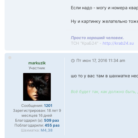
Если надо - могу и номера квар
Ну и картинку желательно тож
Просто хороший человек.
ТСН "КраБ24" -
http://krab24.su
Пт июн 17, 2016 11:34 am
markuzik
Участник
шо то у вас там в шахматке не
Всё будет так, как должно быть,
Сообщения:
1201
Зарегистрирован:
18 лет 9
месяцев 16 дней
Благодарил (а):
509 раз
Поблагодарили:
455 раз
Шахматка:
М4,38