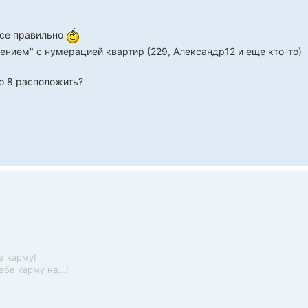
все правильно
ением" с нумерацией квартир (229, Александр12 и еще кто-то)
о 8 расположить?
е карму!
бе карму на...!