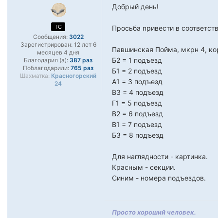
Добрый день!
TC
Просьба привести в соответст
Сообщения:
3022
Зарегистрирован:
12 лет 6
Павшинская Пойма, мкрн 4, ко
месяцев 4 дня
Б2 = 1 подъезд
Благодарил (а):
387 раз
Поблагодарили:
765 раз
Б1 = 2 подъезд
Шахматка:
Красногорский
А1 = 3 подъезд
24
В3 = 4 подъезд
Г1 = 5 подъезд
В2 = 6 подъезд
В1 = 7 подъезд
Б3 = 8 подъезд
Для наглядности - картинка.
Красным - секции.
Синим - номера подъездов.
Просто хороший человек.