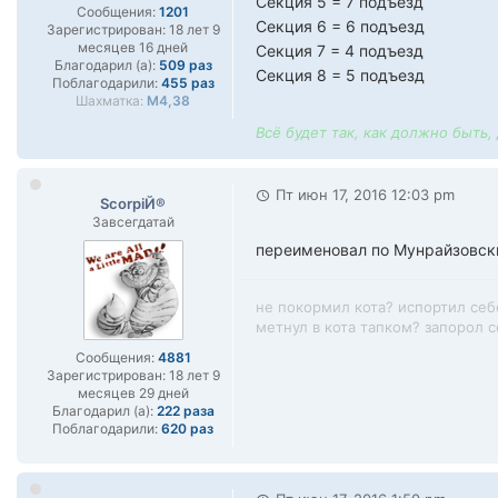
Секция 5 = 7 подъезд
Сообщения:
1201
Секция 6 = 6 подъезд
Зарегистрирован:
18 лет 9
месяцев 16 дней
Секция 7 = 4 подъезд
Благодарил (а):
509 раз
Секция 8 = 5 подъезд
Поблагодарили:
455 раз
Шахматка:
М4,38
Всё будет так, как должно быть,
Пт июн 17, 2016 12:03 pm
ScorpiЙ®
Завсегдатай
переименовал по Мунрайзовски,
не покормил кота? испортил себ
метнул в кота тапком? запорол се
Сообщения:
4881
Зарегистрирован:
18 лет 9
месяцев 29 дней
Благодарил (а):
222 раза
Поблагодарили:
620 раз