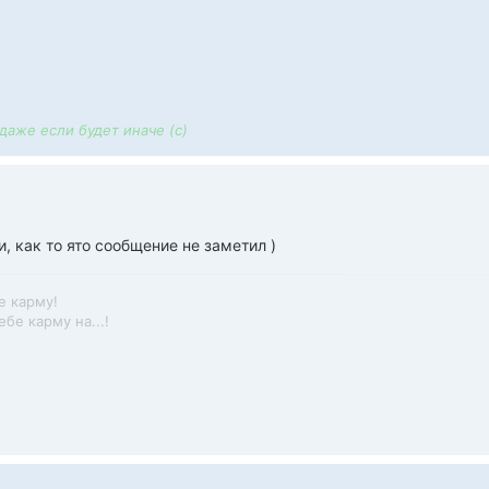
 даже если будет иначе (с)
 как то ято сообщение не заметил )
е карму!
бе карму на...!