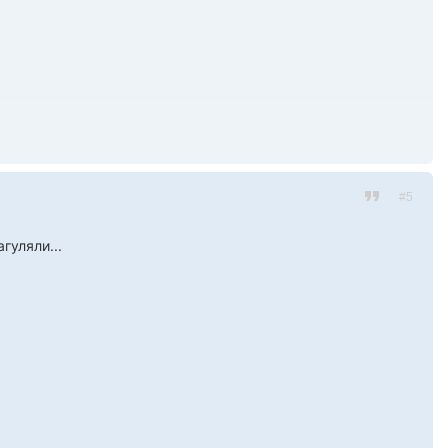
#5
гуляли...