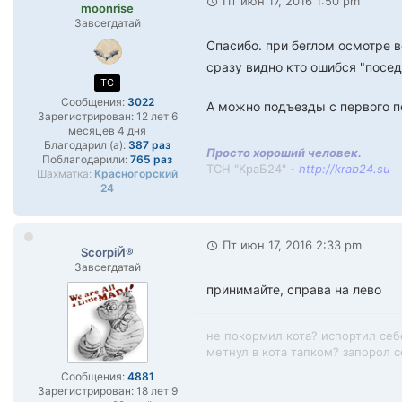
Пт июн 17, 2016 1:50 pm
moonrise
Завсегдатай
Спасибо. при беглом осмотре 
сразу видно кто ошибся "посед
TC
Сообщения:
3022
А можно подъезды с первого п
Зарегистрирован:
12 лет 6
месяцев 4 дня
Благодарил (а):
387 раз
Просто хороший человек.
Поблагодарили:
765 раз
ТСН "КраБ24" -
http://krab24.su
Шахматка:
Красногорский
24
Пт июн 17, 2016 2:33 pm
ScorpiЙ®
Завсегдатай
принимайте, справа на лево
не покормил кота? испортил себ
метнул в кота тапком? запорол се
Сообщения:
4881
Зарегистрирован:
18 лет 9