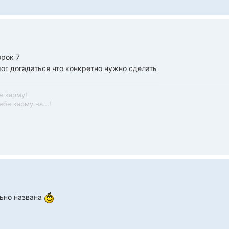
орок 7
смог догадаться что конкретно нужно сделать
е карму!
бе карму на...!
льно названа