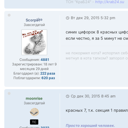
ТСН "КраБ24" -
http://krab24.su
Вт дек 29, 2015 5:32 pm
ScorpiЙ®
Завсегдатай
синих цифорок 8 красных циф
если честно, я за 5 минут не 
не покормил кота? испортил себ
метнул в кота тапком? запорол се
Сообщения:
4881
Зарегистрирован:
18 лет 9
месяцев 29 дней
Благодарил (а):
222 раза
Поблагодарили:
620 раз
Ср дек 30, 2015 8:45 am
moonrise
Завсегдатай
красных 7, т.к. секция 1 прави
TC
Просто хороший человек.
Сообщения:
3022