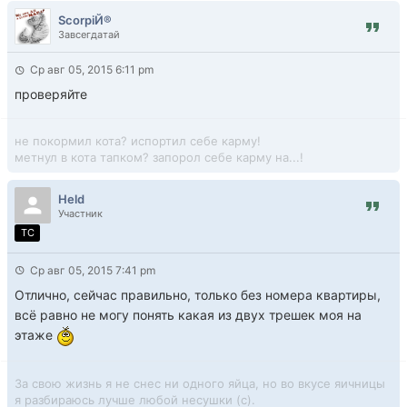
ScorpiЙ®
Завсегдатай
Ср авг 05, 2015 6:11 pm
проверяйте
не покормил кота? испортил себе карму!
метнул в кота тапком? запорол себе карму на...!
Held
Участник
TC
Ср авг 05, 2015 7:41 pm
Отлично, сейчас правильно, только без номера квартиры,
всё равно не могу понять какая из двух трешек моя на
этаже
За свою жизнь я не снес ни одного яйца, но во вкусе яичницы
я разбираюсь лучше любой несушки (с).