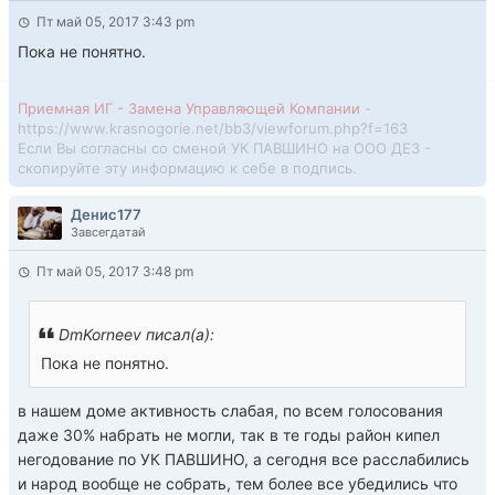
Пт май 05, 2017 3:43 pm
Пока не понятно.
Приемная ИГ - Замена Управляющей Компании
-
https://www.krasnogorie.net/bb3/viewforum.php?f=163
Если Вы согласны со сменой УК ПАВШИНО на ООО ДЕЗ -
скопируйте эту информацию к себе в подпись.
Денис177
Завсегдатай
Пт май 05, 2017 3:48 pm
DmKorneev писал(а):
Пока не понятно.
в нашем доме активность слабая, по всем голосования
даже 30% набрать не могли, так в те годы район кипел
негодование по УК ПАВШИНО, а сегодня все расслабились
и народ вообще не собрать, тем более все убедились что