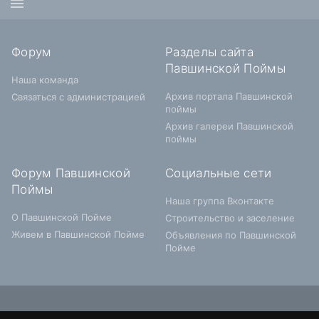
Форум
Разделы сайта
Павшинской Поймы
Наша команда
Архив портала Павшинской
Связаться с администрацией
поймы
Архив галереи Павшинской
поймы
Форум Павшинской
Социальные сети
Поймы
Наша группа Вконтакте
О Павшинской Пойме
Строительство и заселение
Живем в Павшинской Пойме
Объявления по Павшинской
Пойме