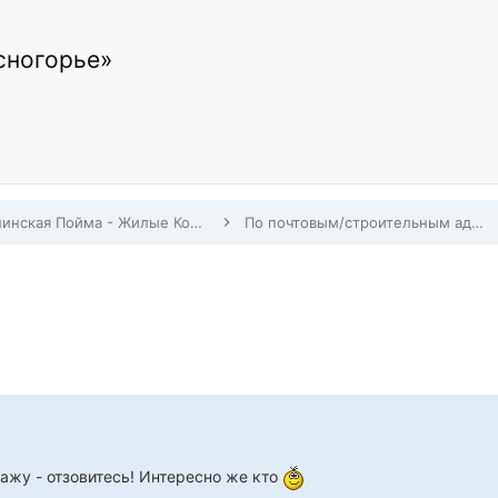
сногорье»
Павшинская Пойма - Жилые Комплексы, Строительство, Заселение, Дома по адресам
По почтовым/строительным адресам Павшинской Поймы
тажу - отзовитесь! Интересно же кто