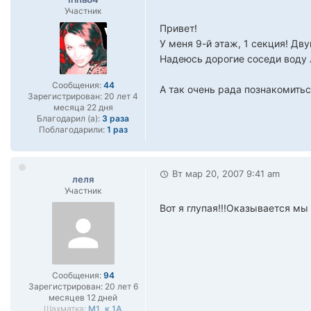
Участник
Привет!
У меня 9-й этаж, 1 секция! Дв
Надеюсь дорогие соседи воду 
Сообщения:
44
А так очень рада познакомить
Зарегистрирован:
20 лет 4
месяца 22 дня
Благодарил (а):
3 раза
Поблагодарили:
1 раз
Вт мар 20, 2007 9:41 am
леля
Участник
Вот я глупая!!!Оказывается мы
Сообщения:
94
Зарегистрирован:
20 лет 6
месяцев 12 дней
Шахматка:
М1, к 1А