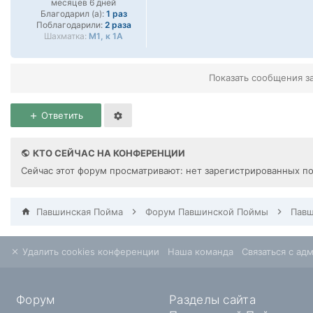
месяцев 6 дней
Благодарил (а):
1 раз
Поблагодарили:
2 раза
Шахматка:
М1, к 1А
Показать сообщения з
Ответить
КТО СЕЙЧАС НА КОНФЕРЕНЦИИ
Сейчас этот форум просматривают: нет зарегистрированных по
Павшинская Пойма
Форум Павшинской Поймы
Удалить cookies конференции
Наша команда
Связаться с ад
Форум
Разделы сайта