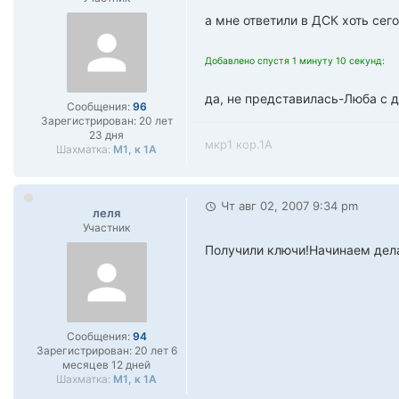
а мне ответили в ДСК хоть сег
Добавлено спустя 1 минуту 10 секунд:
да, не представилась-Люба с 
Сообщения:
96
Зарегистрирован:
20 лет
23 дня
мкр1 кор.1А
Шахматка:
М1, к 1А
Чт авг 02, 2007 9:34 pm
леля
Участник
Получили ключи!Начинаем дела
Сообщения:
94
Зарегистрирован:
20 лет 6
месяцев 12 дней
Шахматка:
М1, к 1А