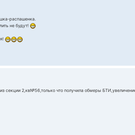
ушка-распашенка.
лить не будут!
ся!
 из секции 2,кв№56,только что получила обмеры БТИ,увеличение 