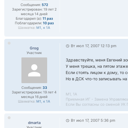
Сообщения:
572
Зарегистрирован:
19 лет 2
месяца 14 дней
Благодарил (а):
11 раз
Поблагодарили:
10 раз
Шахматка:
М1, к 1А
Вт июл 17, 2007 12:13 pm
Grog
Участник
Здравствуйте, меня Евгений зо
У меня трешка, на пятом этаже
Если стоять лицом к дому, то 
Но в ДСК что-то записывать н
Сообщения:
33
Зарегистрирован:
19 лет 4
М1, 1А
месяца 16 дней
Приемная ИГ - Замена Управляющ
Шахматка:
М1, к 1А
Если Вы согласны со сменой УК
Вт июл 17, 2007 5:36 pm
dmarta
Участник