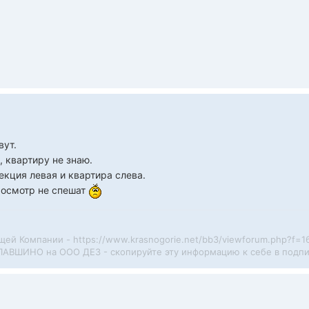
вут.
, квартиру не знаю.
секция левая и квартира слева.
а осмотр не спешат
ей Компании - https://www.krasnogorie.net/bb3/viewforum.php?f=1
 ПАВШИНО на ООО ДЕЗ - скопируйте эту информацию к себе в подпи