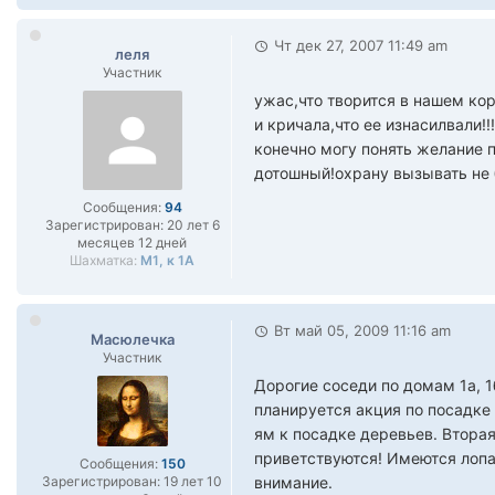
Чт дек 27, 2007 11:49 am
леля
Участник
ужас,что творится в нашем кор
и кричала,что ее изнасилвали!
конечно могу понять желание п
дотошный!охрану вызывать не 
Сообщения:
94
Зарегистрирован:
20 лет 6
месяцев 12 дней
Шахматка:
М1, к 1А
Вт май 05, 2009 11:16 am
Масюлечка
Участник
Дорогие соседи по домам 1а, 1
планируется акция по посадке 
ям к посадке деревьев. Втора
приветствуются! Имеются лопа
Сообщения:
150
Зарегистрирован:
19 лет 10
внимание.