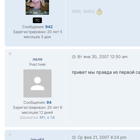
WBR, SMILE
TC
Сообщения:
942
Зарегистрирован:
20 лет 5
месяцев 3 дня
Вт янв 30, 2007 12:50 am
леля
Участник
привет мы правда из первой с
Сообщения:
94
Зарегистрирован:
20 лет 6
месяцев 12 дней
Шахматка:
М1, к 1А
Ср фев 21, 2007 4:24 pm
Irina84