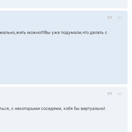
#5
рмально,жить можно!!!Вы уже подумали,что делать с
#6
иться, с некоторыми соседями, хобя бы виртуально!