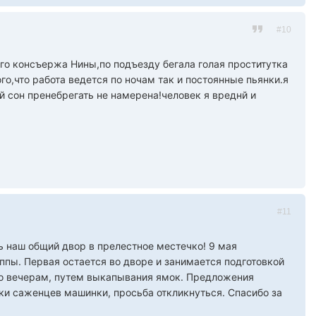
#10
его консъержа Нины,по подъезду бегала голая проститутка
го,что работа ведется по ночам так и постоянные пьянки.я
й сон пренебрегать не намерена!человек я вреднй и
#11
ь наш общий двор в прелестное местечко! 9 мая
ппы. Первая остается во дворе и занимается подготовкой
 по вечерам, путем выкапывания ямок. Предложения
и саженцев машинки, просьба откликнуться. Спасибо за