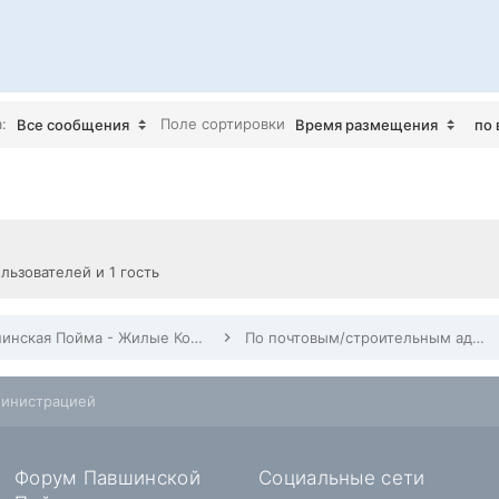
а:
Поле сортировки
Все сообщения
Время размещения
по 
льзователей и 1 гость
Павшинская Пойма - Жилые Комплексы, Строительство, Заселение, Дома по адресам
По почтовым/строительным адресам Павшинской Поймы
министрацией
Форум Павшинской
Социальные сети