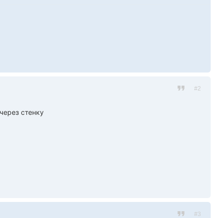
#2
через стенку
#3