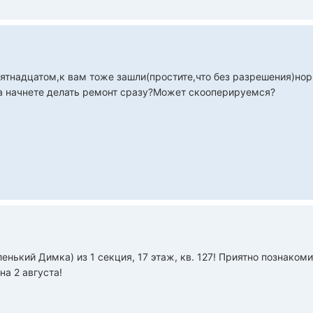
 пятнадцатом,к вам тоже зашли(простите,что без разрешения)но
а начнете делать ремонт сразу?Может скооперируемся?
енький Димка) из 1 секция, 17 этаж, кв. 127! Приятно познаком
а 2 августа!