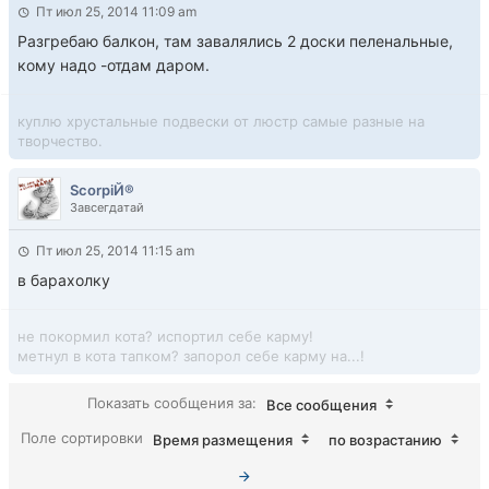
Пт июл 25, 2014 11:09 am
Разгребаю балкон, там завалялись 2 доски пеленальные,
кому надо -отдам даром.
куплю хрустальные подвески от люстр самые разные на
творчество.
ScorpiЙ®
Завсегдатай
Пт июл 25, 2014 11:15 am
в барахолку
не покормил кота? испортил себе карму!
метнул в кота тапком? запорол себе карму на...!
Показать сообщения за:
Все сообщения
Поле сортировки
Время размещения
по возрастанию