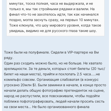
минутах, тоска полная, часа не выдержала, и не
только я, мы так стройными рядами и валили. На
финал что-то не захотелось идти, так как начинался
поздно, могла заснуть сразу, на первых 10 минутах.
Тоже клюнула, что шоу мирового уровня, когда такое
увидишь, видимо не для русского глаза такие шоу.
Тоже были на полуфинале. Сидели в VIP-партере на 8м
ряду.
Один раз сходить можно было, но не больше. Не хватало
зрелищности. За те деньги, которых стоят билеты (20 тыс/
билет на наши места), прийти и похлопать 2.5 часа.....не
комильфо совсем. Организация слабоватая (в конкурс
угрохано 20млн $). Были заминки в начале, в конце просто
начали делать общую фотографию претенденток на сцене,
народ не распустили, все повскакивали, чтобы подойти
поближе пофотографировать, людей начали просить сесть
на свои места... Не было организованного финала