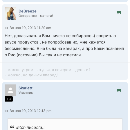
DeBreeze
Осторожно - матюги!
Вс ноя 10, 2013 11:29 am
Нет, доказывать я Вам ничего не собираюсь) спорить о
вкусе продуктов , не попробовав их, мне кажется
бессмысленно. Я не была на канарах, а про Ваши познания
о Рио (источник) Вы так и не ответили.
- можно утром - стулья, а вечером - деньги?
- можно, но деньги вперед!
Skarlett
Участник
TC
Вс ноя 10, 2013 12:13 pm
witch писал(а):