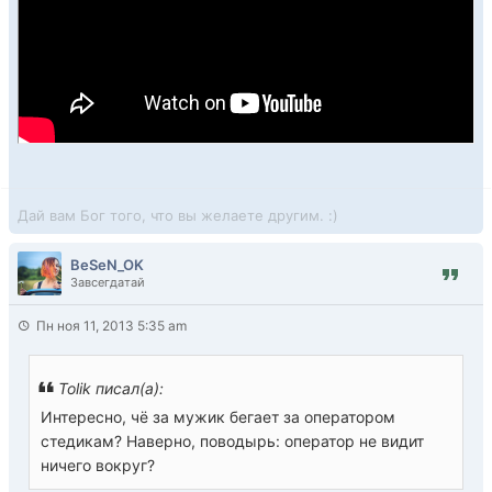
Дай вам Бог того, что вы желаете другим. :)
BeSeN_OK
Завсегдатай
Пн ноя 11, 2013 5:35 am
Tolik писал(а):
Интересно, чё за мужик бегает за оператором
стедикам? Наверно, поводырь: оператор не видит
ничего вокруг?