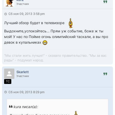
Участник
Сб ноя 09, 2013 3:58 pm
Лучший обзор будет в телевизоре
Выдохните,успокойтесь... Прям уж событие, боже ж ты
мой! У нас по Пойме огонь олимпийский таскали, а вы про
девок в купальниках
"Мы стали жить лучше!" - сказало правительство. "Мы за вас
рады" - подумал народ.
Skarlett
Участник
TC
Сб ноя 09, 2013 8:29 pm
kura писал(а):