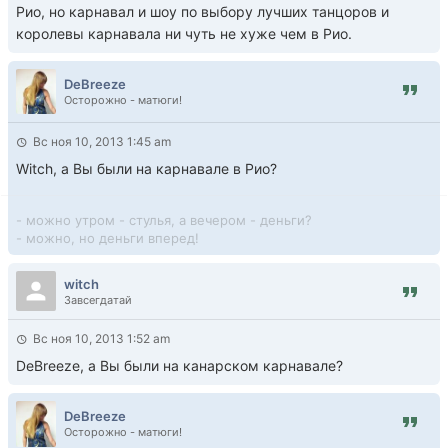
Рио, но карнавал и шоу по выбору лучших танцоров и
королевы карнавала ни чуть не хуже чем в Рио.
DeBreeze
Осторожно - матюги!
Вс ноя 10, 2013 1:45 am
Witch, а Вы были на карнавале в Рио?
- можно утром - стулья, а вечером - деньги?
- можно, но деньги вперед!
witch
Завсегдатай
Вс ноя 10, 2013 1:52 am
DeBreeze, а Вы были на канарском карнавале?
DeBreeze
Осторожно - матюги!