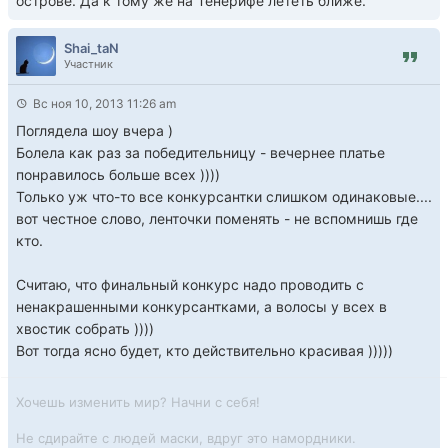
острове. Да к тому же на Тенерифе лететь ближе.
Shai_taN
Участник
Вс ноя 10, 2013 11:26 am
Поглядела шоу вчера )
Болела как раз за победительницу - вечернее платье
понравилось больше всех ))))
Только уж что-то все конкурсантки слишком одинаковые....
вот честное слово, ленточки поменять - не вспомнишь где
кто.
Считаю, что финальный конкурс надо проводить с
ненакрашенными конкурсантками, а волосы у всех в
хвостик собрать ))))
Вот тогда ясно будет, кто действительно красивая )))))
Хочешь изменить мир? Начни с себя!
Не сдирайте с людей маски, вдруг это намордники.