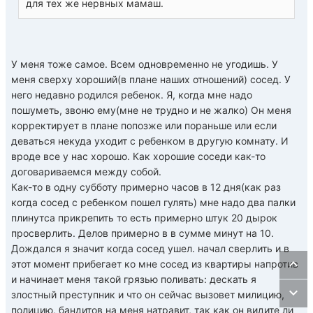
для тех же нервных мамаш.
У меня тоже самое. Всем одновременно не угодишь. У
меня сверху хороший(в плане наших отношений) сосед. У
него недавно родился ребенок. Я, когда мне надо
пошуметь, звоню ему(мне не трудно и не жалко) Он меня
корректирует в плане попозже или пораньше или если
деваться некуда уходит с ребенком в другую комнату. И
вроде все у нас хорошо. Как хорошие соседи как-то
договариваемся между собой.
Как-то в одну субботу примерно часов в 12 дня(как раз
когда сосед с ребенком пошел гулять) мне надо два палки
плинутса прикрепить то есть примерно штук 20 дырок
просверлить. Делов примерно в в сумме минут на 10.
Дождался я значит когда сосед ушел. начал сверлить и в
этот момент прибегает ко мне сосед из квартиры напротив
и начинает меня такой грязью поливать: дескать я
злостный преступник и что он сейчас вызовет милицию,
полицию, бандитов на меня натравит, так как он видите ли