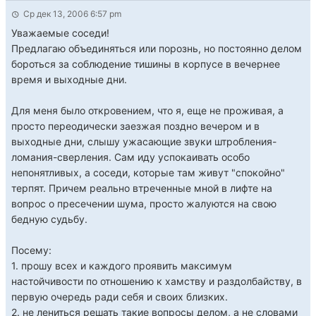
Ср дек 13, 2006 6:57 pm
Уважаемые соседи!
Предлагаю объединяться или порознь, но постоянно делом
бороться за соблюдение тишины в корпусе в вечернее
время и выходные дни.
Для меня было откровением, что я, еще не проживая, а
просто переодически заезжая поздно вечером и в
выходные дни, слышу ужасающие звуки штробления-
ломания-сверления. Сам иду успокаивать особо
непонятливых, а соседи, которые там живут "спокойно"
терпят. Причем реально втреченные мной в лифте на
вопрос о пресечении шума, просто жалуются на свою
бедную судьбу.
Посему:
1. прошу всех и каждого проявить максимум
настойчивости по отношению к хамству и раздолбайству, в
первую очередь ради себя и своих близких.
2. не лениться решать такие вопросы делом, а не словами