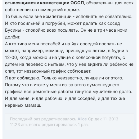
относящимся к компетенции ОССП,
обязательны для всех
собственников помещений в доме.
То бишь если вне компетенции - исполнять не обязательно.
И кто посильней и погрубей, может делать как сосед
Бусины - спокойно всех посылать. Он не в три часа ночи
долбит.
А кто типа меня послабей и на йух соседей послать не
может, например, мамашу, пришедшую летом, в будни в
12-00, когда можно и на улице с колясочкой погулять, с
дитем на перевес с нытьем, что у нее видите ли ребенок не
спит, тот незаконный график соблюдает.
Я вот соблюдаю. Только неизвестно, лучше ли от этого.
Потому что в итоге у меня из-за этого сумасшедшего
графика все ремонтные работы тянутся мучительно долго.
И для меня, и для рабочих, и для соседей, и для тех же
нервных мамаш.
Последний раз редактировалось
Alice
Ср дек 11, 2013
11:23 am, всего редактировалось 1 раз.