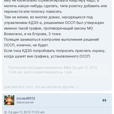
ему не капитально отремонтировать квартиру надо, а
мелочь какую-нибудь сделать, типа розетку добавить или
перенести или полочку повесить.
Тем не менее, во многих домах, находящихся под
управлением КДЭЗ-а, решениями ОССП был утвержден
именно такой график, противоречащий закону МО.
Возможно, и на Егорова, 3 тоже.
Полиция заниматься контролем выполнения решений
ОССП, конечно, не будет.
Если тока КДЭЗ попробовать попросить прислать охрану,
когда шумят вне графика, установленного ОССП.
Последний раз редактировалось
Alice
Ср дек 11, 2013
11:04 am, всего редактировалось 1 раз.
Дай вам Бог того, что вы желаете другим. :)
zxcasd6512
Завсегдатай
Ср дек 11, 2013 11:03 am