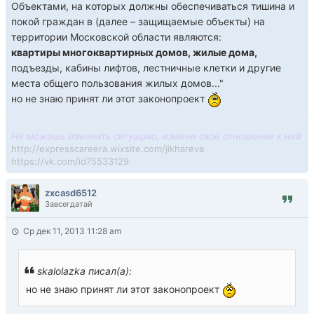
Объектами, на которых должны обеспечиваться тишина и
покой граждан в (далее – защищаемые объекты) на
территории Московской области являются:
квартиры многоквартирных домов, жилые дома,
подъезды, кабины лифтов, лестничные клетки и другие
места общего пользования жилых домов..."
но не знаю принят ли этот законопроект
Не можешь изменить ситуацию, измени своё отношение к ней
http://expresscareera.wixsite.com/jikhareva
https://vk.com/id75533129
zxcasd6512
Завсегдатай
Ср дек 11, 2013 11:28 am
skalolazka писал(а):
но не знаю принят ли этот законопроект