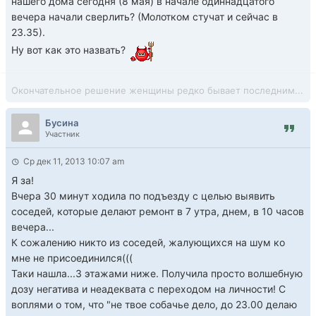
нашего дома сегодня (8 мая) в начале одиннадцатого
вечера начали сверлить? (Молотком стучат и сейчас в
23.35).
Ну вот как это назвать?
Окончательное решение женщины редко бывает последним...
Бусина
Участник
Ср дек 11, 2013 10:07 am
Я за!
Вчера 30 минут ходила по подъезду с целью выявить
соседей, которые делают ремонт в 7 утра, днем, в 10 часов
вечера...
К сожалению никто из соседей, жалующихся на шум ко
мне не присоединился(((
Таки нашла...3 этажами ниже. Получила просто волшебную
дозу негатива и неадеквата с переходом на личности! С
воплями о том, что "не твое собачье дело, до 23.00 делаю