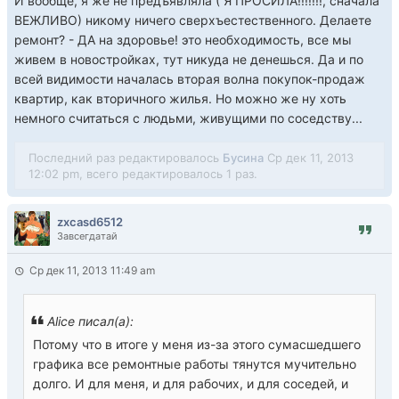
И вообще, я же не предъявляла ( Я ПРОСИЛА!!!!!!!, сначала
ВЕЖЛИВО) никому ничего сверхъестественного. Делаете
ремонт? - ДА на здоровье! это необходимость, все мы
живем в новостройках, тут никуда не денешься. Да и по
всей видимости началась вторая волна покупок-продаж
квартир, как вторичного жилья. Но можно же ну хоть
немного считаться с людьми, живущими по соседству...
Последний раз редактировалось
Бусина
Ср дек 11, 2013
12:02 pm, всего редактировалось 1 раз.
zxcasd6512
Завсегдатай
Ср дек 11, 2013 11:49 am
Alice писал(а):
Потому что в итоге у меня из-за этого сумасшедшего
графика все ремонтные работы тянутся мучительно
долго. И для меня, и для рабочих, и для соседей, и