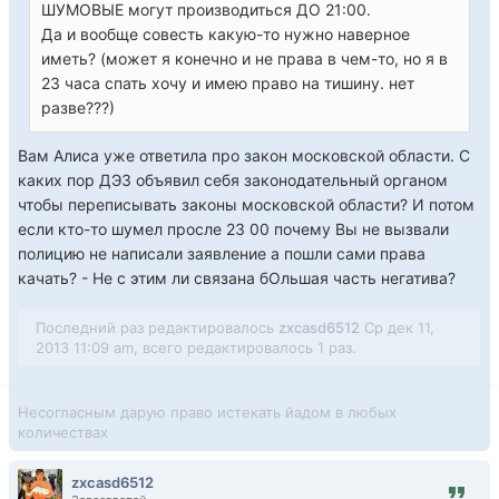
ШУМОВЫЕ могут производиться ДО 21:00.
Да и вообще совесть какую-то нужно наверное
иметь? (может я конечно и не права в чем-то, но я в
23 часа спать хочу и имею право на тишину. нет
разве???)
Вам Алиса уже ответила про закон московской области. С
каких пор ДЭЗ объявил себя законодательный органом
чтобы переписывать законы московской области? И потом
если кто-то шумел просле 23 00 почему Вы не вызвали
полицию не написали заявление а пошли сами права
качать? - Не с этим ли связана бОльшая часть негатива?
Последний раз редактировалось
zxcasd6512
Ср дек 11,
2013 11:09 am, всего редактировалось 1 раз.
Несогласным дарую право истекать йадом в любых
количествах
zxcasd6512