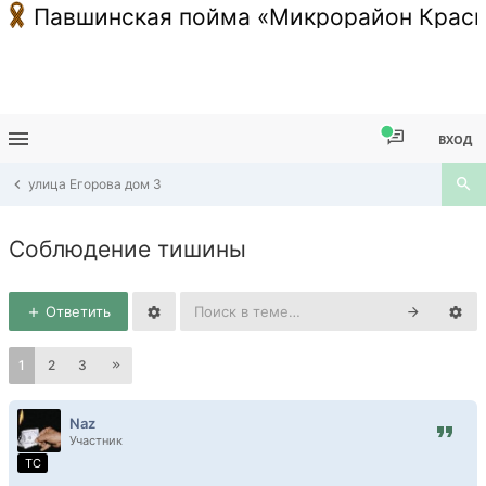
Павшинская пойма «Микрорайон Красн
ВХОД
улица Егорова дом 3
Соблюдение тишины
Ответить
1
2
3
Naz
Участник
TC