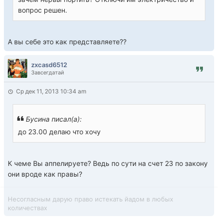
вопрос решен.
А вы себе это как представляете??
zxcasd6512
Завсегдатай
Ср дек 11, 2013 10:34 am
Бусина писал(а):
до 23.00 делаю что хочу
К чемe Вы аппелируете? Ведь по сути на счет 23 по закону
они вроде как правы?
Несогласным дарую право истекать йадом в любых
количествах