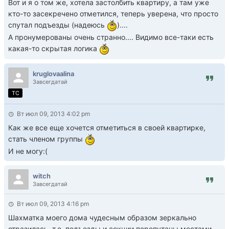
Вот и я о том же, хотела застолбить квартиру, а там уже
кто-то засекречено отметился, теперь уверена, что просто
спутал подъезды (надеюсь
)....
А пронумерованы очень странно.... Видимо все-таки есть
какая-то скрытая логика
kruglovaalina
Завсегдатай
TC
Вт июл 09, 2013 4:02 pm
Как же все еще хочется отметиться в своей квартирке,
стать членом группы
И не могу:(
witch
Завсегдатай
Вт июл 09, 2013 4:16 pm
Шахматка моего дома чудесным образом зеркально
отразилась, т.е. подъезды и секции перепутаны местами.