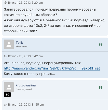
Вт июн 25, 2013 5:20 pm
Заинтересовался, почему подъезды перенумерованы
каким-то случайным образом?
А как они нумеруются в реальности? 1-й подъезд, наверно,
со стороны дома 13к2, 2-й за ним и т.д. и последний - со
стороны реки, так?
Tolik
Участник
Вт июн 25, 2013 6:42 pm
Ага, я понял, подъезды перенумерованы так:
http://maps.yandex.ru/?um=SeMbvj01wZr9g ... 9akb&l=sat
Кому такое в голову пришло...
kruglovaalina
Завсегдатай
TC
Вт июн 25, 2013 11:55 pm