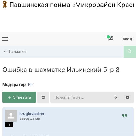
Павшинская пойма «Микрорайон Красн
ВХОД
Шахматки
Ошибка в шахматке Ильинский б-р 8
Модератор:
Fit
Ответить
kruglovaalina
Завсегдатай
TC