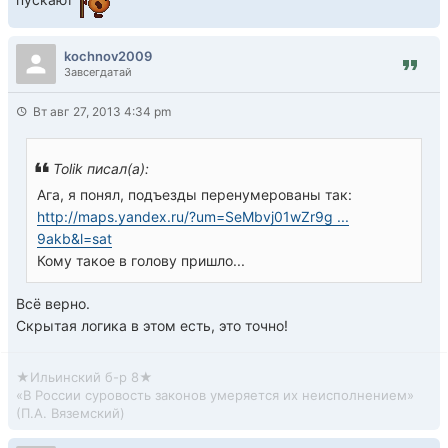
kochnov2009
Завсегдатай
Вт авг 27, 2013 4:34 pm
Tolik писал(а):
Ага, я понял, подъезды перенумерованы так:
http://maps.yandex.ru/?um=SeMbvj01wZr9g ...
9akb&l=sat
Кому такое в голову пришло...
Всё верно.
Скрытая логика в этом есть, это точно!
★Ильинский б-р 8★
«В России суровость законов умеряется их неисполнением»
(П.А. Вяземский)