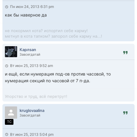
Пн июн 24, 2013 6:31 pm
как бы наверное да
не покормил кота? испортил себе карму!
метнул в кота тапком? запорол себе карму на...!
Карлsan
Завсегдатай
Вт июн 25, 2013 9:52 am
и ещё, если нумерация под-ов против часовой, то
нумерация секций по часовой от 7 п-да.
Упорство и труд, всё перетрут!
kruglovaalina
Завсегдатай
TC
Вт июн 25, 2013 5:04 pm