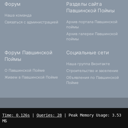
Форум
Разделы сайта
Павшинской Поймы
Наша команда
Архив портала Павшинской
Связаться с администрацией
поймы
Архив галереи Павшинской
поймы
Форум Павшинской
Социальные сети
Поймы
Наша группа Вконтакте
О Павшинской Пойме
Строительство и заселение
Живем в Павшинской Пойме
Объявления по Павшинской
Пойме
Time: 0.126s
|
Queries: 28
| Peak Memory Usage: 3.53
МБ