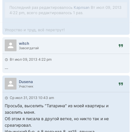
Последний раз редактировалось
Карлsan
Вт июл 09, 2013
4:22 pm, всего редактировалось 1 раз.
Упорство и труд, всё перетрут!
witch
Завсегдатай
Вт июл 09, 2013 4:22 pm
...
Dusena
Участник
Ср июл 31, 2013 10:43 am
Просьба, выселить "Татарина" из моей квартиры и
заселить меня.
Об этом я писала в другой ветке, но никто так и не
среагировал.
Ильинский б-р, д.8,подъезд.8, эт15, двушка.