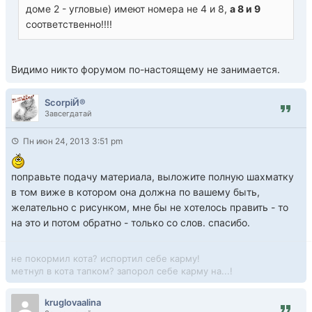
доме 2 - угловые) имеют номера не 4 и 8,
а 8 и 9
соответственно!!!!
Видимо никто форумом по-настоящему не занимается.
ScorpiЙ®
Завсегдатай
Пн июн 24, 2013 3:51 pm
поправьте подачу материала, выложите полную шахматку
в том виже в котором она должна по вашему быть,
желательно с рисунком, мне бы не хотелось править - то
на это и потом обратно - только со слов. спасибо.
не покормил кота? испортил себе карму!
метнул в кота тапком? запорол себе карму на...!
kruglovaalina