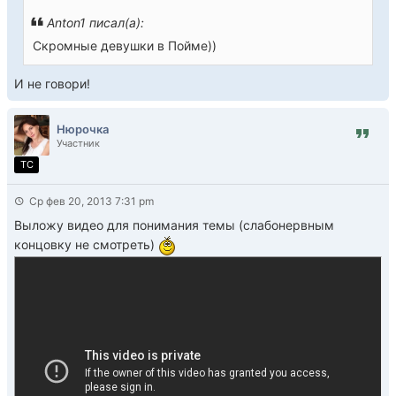
Anton1 писал(а):
Скромные девушки в Пойме))
И не говори!
Нюрочка
Участник
TC
Ср фев 20, 2013 7:31 pm
Выложу видео для понимания темы (слабонервным
концовку не смотреть)