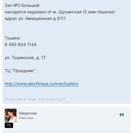
Зал №2 Большой
находится недалеко от м. Щукинская (5 мин пешком)
адрес ул. Авиационная д 67/1
Тушино
8 495 604 1144
ул. Тушинская, д. 17
ТЦ "Праздник"
http://www.alexfitness.ru/msk/tushino
Упорство и труд, всё перетрут!
Нюрочка
Участник
TC