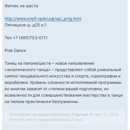
Фитнес на шесте
http://www.клуб-орёл.рф/opi_prrg.html
Пятницкое ш. д25 к.1
Тел +7 (495)753-0111
Pole Dance
Танец на пилоне/шесте – новое направление
«экзотического танца» – представляет собой уникальный
синтез танцевального искусства и спорта, хореографии и
акробатики. Уровень сложности исполняемой программы
во многом зависит от степени вашей подготовки, но
возможности для совершенствования мастерства в танце
на пилоне практически безграничны.
Последний раз редактировалось
Карлsan
Вт фев 12, 2013
6:09 pm, всего редактировалось 1 раз.