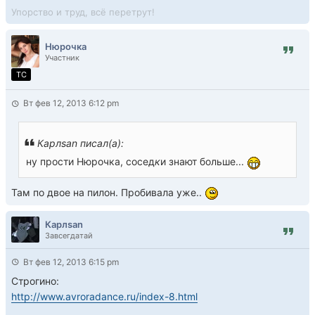
Упорство и труд, всё перетрут!
Нюрочка
Участник
TC
Вт фев 12, 2013 6:12 pm
Карлsan писал(а):
ну прости Нюрочка, сосед
к
и знают больше...
Там по двое на пилон. Пробивала уже..
Карлsan
Завсегдатай
Вт фев 12, 2013 6:15 pm
Строгино:
http://www.avroradance.ru/index-8.html