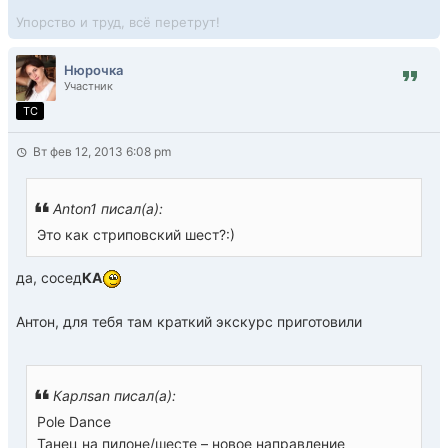
Упорство и труд, всё перетрут!
Нюрочка
Участник
TC
Вт фев 12, 2013 6:08 pm
Anton1 писал(а):
Это как стриповский шест?:)
да, сосед
КА
Антон, для тебя там краткий экскурс приготовили
Карлsan писал(а):
Pole Dance
Танец на пилоне/шесте – новое направление