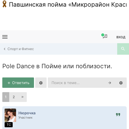
Павшинская пойма «Микрорайон Красн
ВХОД
Спорт и Фитнес
Pole Dance в Пойме или поблизости.
Ответить
1
2
Нюрочка
Участник
TC