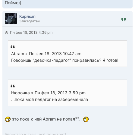
Пойме))
Карлsan
Завсегдатай
Пн фев 18, 2013 4:36 pm
Abram » Пн фев 18, 2013 10:47 am
Говоришь "девочка-педагог" понравилась? Я готов!
Нюрочка » Пн фев 18, 2013 3:59 pm
...пока мой педагог не забеременела
это пока к ней Abram не попал??..
Упорство и труд, всё перетрут!