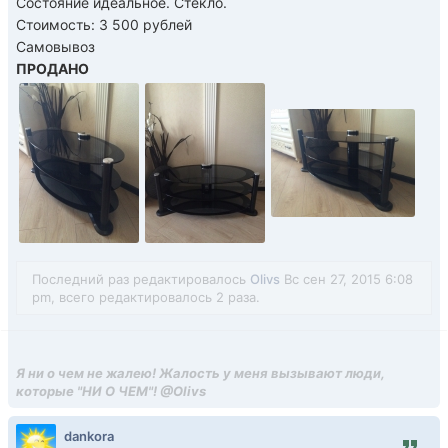
Состояние идеальное. Стекло.
Стоимость: 3 500 рублей
Самовывоз
ПРОДАНО
Последний раз редактировалось
Olivs
Вс сен 27, 2015 6:08
pm, всего редактировалось 2 раза.
Я ни о чем не жалею! Жалость у меня вызывают люди,
которые "НИ О ЧЕМ"! @Olivs
dankora