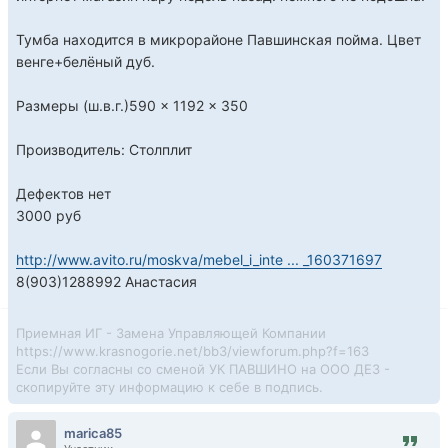
Тумба находится в микрорайоне Павшинская пойма. Цвет
венге+белёный дуб.
Размеры (ш.в.г.)590 × 1192 × 350
Производитель: Столплит
Дефектов нет
3000 руб
http://www.avito.ru/moskva/mebel_i_inte ... _160371697
8(903)1288992 Анастасия
Приемная ИГ - Замена Управляющей Компании
https://www.krasnogorie.net/bb3/viewforum.php?f=163
Если Вы согласны со сменой УК ПАВШИНО на ООО ДЕЗ -
скопируйте эту информацию к себе в подпись.
marica85