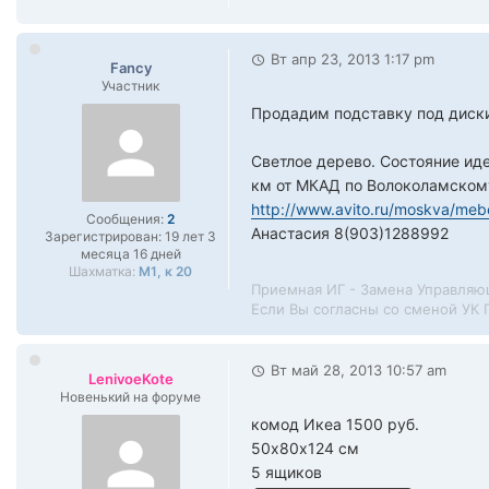
Вт апр 23, 2013 1:17 pm
Fancy
Участник
Продадим подставку под диск
Светлое дерево. Состояние ид
км от МКАД по Волоколамском
http://www.avito.ru/moskva/mebe
Сообщения:
2
Анастасия 8(903)1288992
Зарегистрирован:
19 лет 3
месяца 16 дней
Шахматка:
М1, к 20
Приемная ИГ - Замена Управляющ
Если Вы согласны со сменой УК
Вт май 28, 2013 10:57 am
LenivoeKote
Новенький на форуме
комод Икеа 1500 руб.
50х80х124 см
5 ящиков