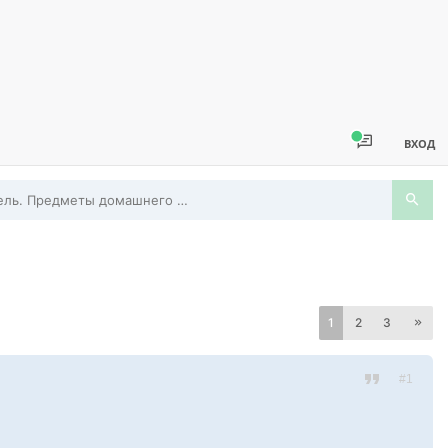
ВХОД
Мебель. Предметы домашнего обихода. Часы. Посуда
1
2
3
#1