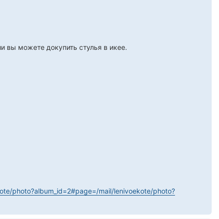
ии вы можете докупить стулья в икее.
oekote/photo?album_id=2#page=/mail/lenivoekote/photo?