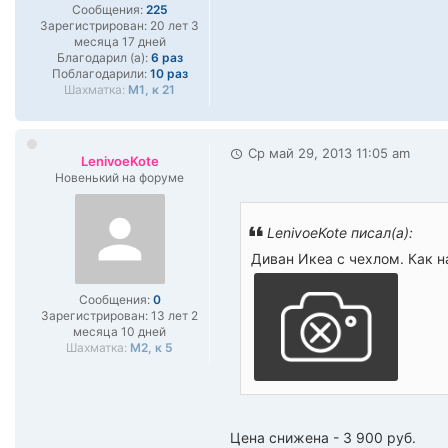
Сообщения:
225
Зарегистрирован:
20 лет 3
месяца 17 дней
Благодарил (а):
6 раз
Поблагодарили:
10 раз
Шахматка:
М1, к 21
Ср май 29, 2013 11:05 am
LenivoeKote
Новенький на форуме
LenivoeKote писал(а):
Диван Икеа с чехлом. Как н
Сообщения:
0
Зарегистрирован:
13 лет 2
месяца 10 дней
Шахматка:
М2, к 5
Цена снижена - 3 900 руб.