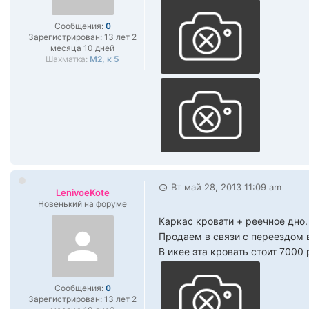
Сообщения:
0
Зарегистрирован:
13 лет 2
месяца 10 дней
Шахматка:
М2, к 5
Вт май 28, 2013 11:09 am
LenivoeKote
Новенький на форуме
Каркас кровати + реечное дно.
Продаем в связи с переездом в
В икее эта кровать стоит 7000
Сообщения:
0
Зарегистрирован:
13 лет 2