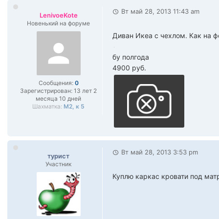
Вт май 28, 2013 11:43 am
LenivoeKote
Новенький на форуме
Диван Икеа с чехлом. Как на ф
бу полгода
4900 руб.
Сообщения:
0
Зарегистрирован:
13 лет 2
месяца 10 дней
Шахматка:
М2, к 5
Вт май 28, 2013 3:53 pm
турист
Участник
Куплю каркас кровати под мат