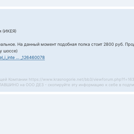
и (ИКЕЯ)
еальное. На данный момент подобная полка стоит 2800 руб. Про
у шоссе)
l_i_inte ... _126460078
ей Компании https://www.krasnogorie.net/bb3/viewforum.php?f=16
 ПАВШИНО на ООО ДЕЗ - скопируйте эту информацию к себе в подпи