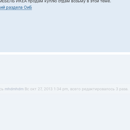
МЕБЕЛЬ ИКЕА продам куплю отдам возьму в этой теме.
ий раздела ОиБ
ось
mhdmhdm
Вс окт 27, 2013 1:34 pm, всего редактировалось 3 раза.