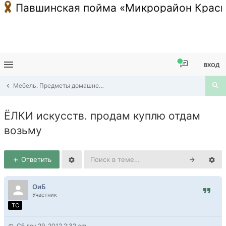
Павшинская пойма «Микрорайон Красн
ВХОД
Мебель. Предметы домашнего обихода. Часы. Посуда
ЁЛКИ искусств. продам куплю отдам
возьму
Ответить
ОиБ
Участник
TC
Сб дек 29, 2012 2:32 am