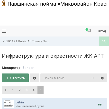
Павшинская пойма «Микрорайон Красн
ВХОД
ЖK ART Public Art Towers Павшино
Инфраструктура и окрестности ЖК АРТ
Модератор:
Bender
Ответить
1
2
3
4
5
Lёhin
Инициативная Группа