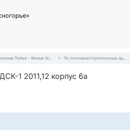
сногорье»
Павшинская Пойма - Жилые Комплексы, Строительство, Заселение, Дома по адресам
По почтовым/строительным адресам Павшинской Поймы
СК-1 2011,12 корпус 6а