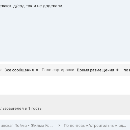
лают. д/сад так и не доделали.
а:
Поле сортировки
Все сообщения
Время размещения
по 
льзователей и 1 гость
Павшинская Пойма - Жилые Комплексы, Строительство, Заселение, Дома по адресам
По почтовым/строительным адресам Павшинской Поймы