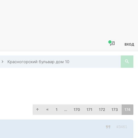
ВХОД
Красногорский бульвар дом 10
1
…
170
171
172
173
174
#3461