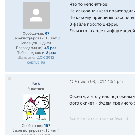
Что то непонятное.
На основании чего производил
По какому принципы рассчиты
В файле просто цифры.
Если кто владеет информацией
Сообщения:
67
Зарегистрирован:
13 лет 8
месяцев 11 дней
Благодарил (а):
45 раз
Поблагодарили:
8 раз
Шахматка:
ДСК 2012
корпус 6а
Чт июн 08, 2017 4:54 pm
ВиА
Участник
Соседи, а что у нас под окнам
фото скинет - будем премного
Время для счастья - сейчас! :)
Сообщения:
157
Зарегистрирован:
13 лет 4