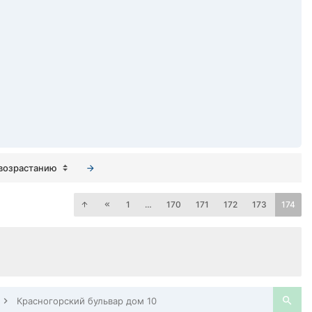
возрастанию
1
…
170
171
172
173
174
Красногорский бульвар дом 10