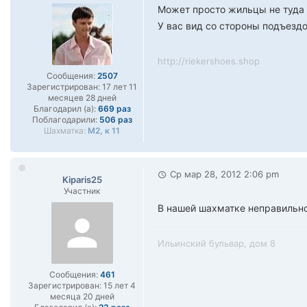
Может просто жильцы не туда
У вас вид со стороны подъездо
http://riekershoes.shop
Сообщения:
2507
Зарегистрирован:
17 лет 11
месяцев 28 дней
Благодарил (а):
669 раз
Поблагодарили:
506 раз
Шахматка:
М2, к 11
Ср мар 28, 2012 2:06 pm
Kiparis25
Участник
В нашей шахматке неправильно
Ильинский бульвар, дом 8
Сообщения:
461
Зарегистрирован:
15 лет 4
месяца 20 дней