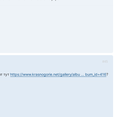
#45
от тут
https://www.krasnogorie.net/gallery/albu ... bum_id=416
?