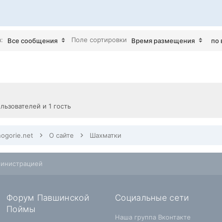
а:
Поле сортировки
Все сообщения
Время размещения
по 
льзователей и 1 гость
nogorie.net
О сайте
Шахматки
министрацией
Форум Павшинской
Социальные сети
Поймы
Наша группа Вконтакте