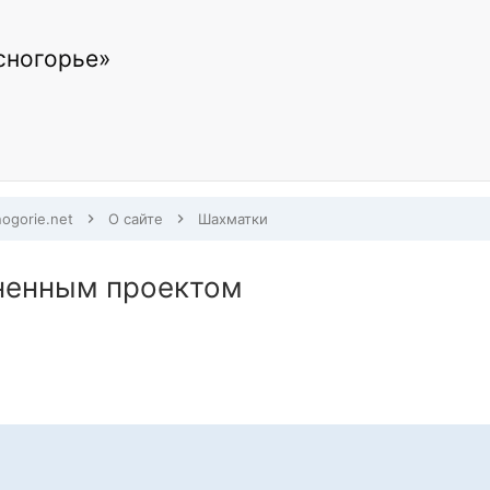
сногорье»
nogorie.net
О сайте
Шахматки
ненным проектом