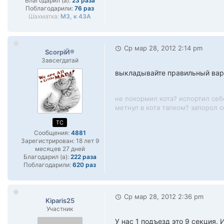
Благодарил (а):
23 раза
Поблагодарили:
76 раз
Шахматка:
М3, к 43А
Ср мар 28, 2012 2:14 pm
ScorpiЙ®
Завсегдатай
выкладывайте правильный вари
не покормил кота? испортил себ
метнул в кота тапком? запорол се
TC
Сообщения:
4881
Зарегистрирован:
18 лет 9
месяцев 27 дней
Благодарил (а):
222 раза
Поблагодарили:
620 раз
Ср мар 28, 2012 2:36 pm
Kiparis25
Участник
У нас 1 подъезд это 9 секция.