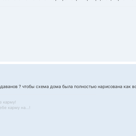
родаванов ? чтобы схема дома была полностью нарисована как в
е карму!
бе карму на...!