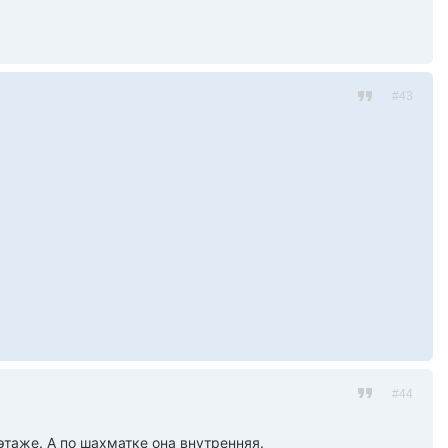
#43
#44
этаже. А по шахматке она внутренняя.