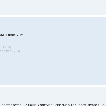
ант прямо тут.
е карму!
бе карму на...!
 И соответственно наша квартира например торцевая, первая на 