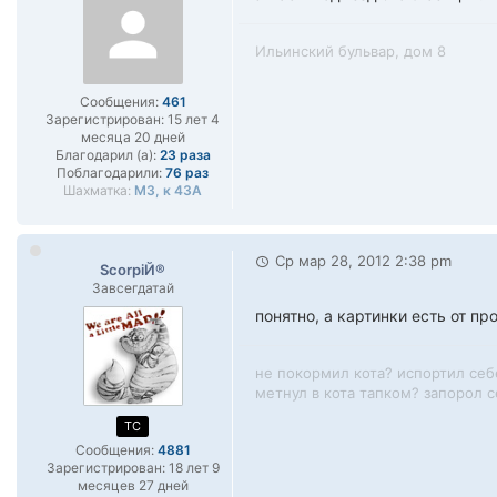
Ильинский бульвар, дом 8
Сообщения:
461
Зарегистрирован:
15 лет 4
месяца 20 дней
Благодарил (а):
23 раза
Поблагодарили:
76 раз
Шахматка:
М3, к 43А
Ср мар 28, 2012 2:38 pm
ScorpiЙ®
Завсегдатай
понятно, а картинки есть от п
не покормил кота? испортил себ
метнул в кота тапком? запорол се
TC
Сообщения:
4881
Зарегистрирован:
18 лет 9
месяцев 27 дней