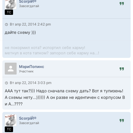
ScorpiЙ®
Завсегдатай
TC
Вт апр 22, 2014 2:42 pm
дайте схему )))
не покормил кота? испортил себе карму!
метнул в кота тапком? запорол себе карму на...!
МэриПопинс
Участник
Вт апр 22, 2014 3:03 pm
ААА тут так?))) Надо сначала схему дать? Вот я тупизень!
А схемы нету...)))))) А он разве не идентичен с корпусом В
и А...????
ScorpiЙ®
Завсегдатай
TC