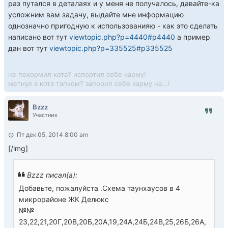
раз путался в деталаях и у меня не получалось, давайте-ка
усложним вам задачу, выдайте мне информацию
однозначно пригодную к использованияю - как это сделать
написано вот тут
viewtopic.php?p=4440#p4440
а пример
дан вот тут
viewtopic.php?p=335525#p335525
не покормил кота? испортил себе карму!
метнул в кота тапком? запорол себе карму на...!
Bzzz
Участник
Пт дек 05, 2014 8:00 am
[/img]
Bzzz писал(а):
Добавьте, пожалуйста .Cхема таунхаусов в 4
микрорайоне ЖК Делюкс
№№
23,22,21,20Г,20В,20Б,20А,19,24А,24Б,24В,25,26Б,26А,