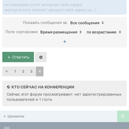
не покормил кота? испортил себе карму!
метнул в кота тапком? запорол себе карму на...!
Показать сообщения за:
Все сообщения
Поле сортировки
Время размещения
по возрастанию
Ответить
1
2
3
4
КТО СЕЙЧАС НА КОНФЕРЕНЦИИ
Сейчас этот форум просматривают: нет зарегистрированных
пользователей и 1 гость
Шахматки