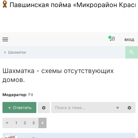
Павшинская пойма «Микрорайон Красн
ВХОД
Шахматки
Шахматка - схемы отсутствующих
домов.
Модератор:
Fit
Ответить
1
2
3
4