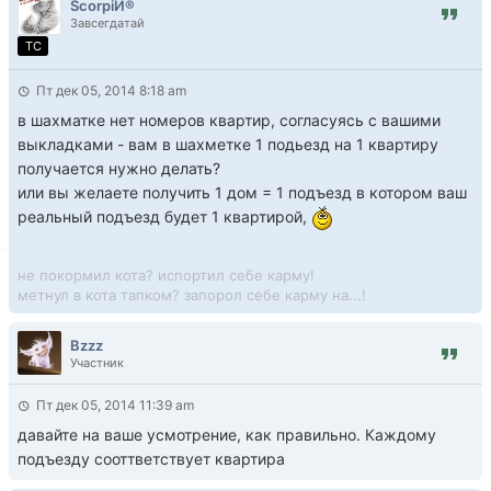
ScorpiЙ®
Завсегдатай
TC
Пт дек 05, 2014 8:18 am
в шахматке нет номеров квартир, согласуясь с вашими
выкладками - вам в шахметке 1 подьезд на 1 квартиру
получается нужно делать?
или вы желаете получить 1 дом = 1 подъезд в котором ваш
реальный подъезд будет 1 квартирой,
не покормил кота? испортил себе карму!
метнул в кота тапком? запорол себе карму на...!
Bzzz
Участник
Пт дек 05, 2014 11:39 am
давайте на ваше усмотрение, как правильно. Каждому
подъезду сооттветствует квартира