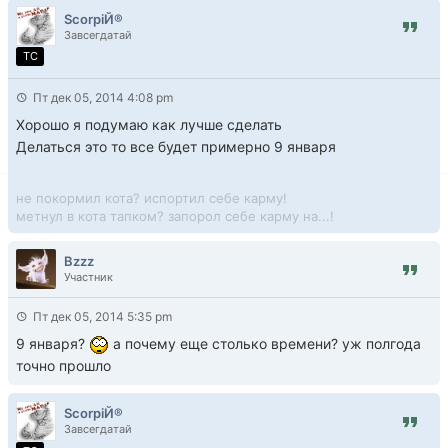
ScorpiЙ®
Завсегдатай
TC
Пт дек 05, 2014 4:08 pm
Хорошо я подумаю как лучше сделать
Делаться это то все будет примерно 9 января
не покормил кота? испортил себе карму!
метнул в кота тапком? запорол себе карму на...!
Bzzz
Участник
Пт дек 05, 2014 5:35 pm
9 января?
а почему еще столько времени? уж полгода
точно прошло
ScorpiЙ®
Завсегдатай