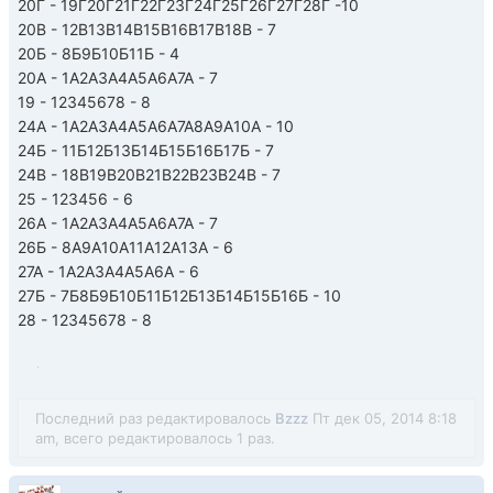
20Г - 19Г20Г21Г22Г23Г24Г25Г26Г27Г28Г -10
20В - 12В13В14В15В16В17В18В - 7
20Б - 8Б9Б10Б11Б - 4
20А - 1А2А3А4А5А6А7А - 7
19 - 12345678 - 8
24А - 1А2А3А4А5А6А7А8А9А10А - 10
24Б - 11Б12Б13Б14Б15Б16Б17Б - 7
24В - 18В19В20В21В22В23В24В - 7
25 - 123456 - 6
26А - 1А2А3А4А5А6А7А - 7
26Б - 8А9А10А11А12А13А - 6
27А - 1А2А3А4А5А6А - 6
27Б - 7Б8Б9Б10Б11Б12Б13Б14Б15Б16Б - 10
28 - 12345678 - 8
Последний раз редактировалось
Bzzz
Пт дек 05, 2014 8:18
am, всего редактировалось 1 раз.