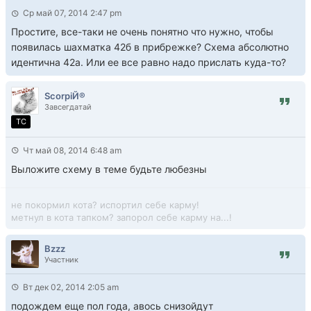
Ср май 07, 2014 2:47 pm
Простите, все-таки не очень понятно что нужно, чтобы
появилась шахматка 42б в прибрежке? Схема абсолютно
идентична 42а. Или ее все равно надо прислать куда-то?
ScorpiЙ®
Завсегдатай
TC
Чт май 08, 2014 6:48 am
Выложите схему в теме будьте любезны
не покормил кота? испортил себе карму!
метнул в кота тапком? запорол себе карму на...!
Bzzz
Участник
Вт дек 02, 2014 2:05 am
подождем еще пол года, авось снизойдут