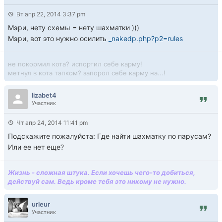
Вт апр 22, 2014 3:37 pm
Мэри, нету схемы = нету шахматки )))
Мэри, вот это нужно осилить
_nakedp.php?p2=rules
не покормил кота? испортил себе карму!
метнул в кота тапком? запорол себе карму на...!
lizabet4
Участник
Чт апр 24, 2014 11:41 pm
Подскажите пожалуйста: Где найти шахматку по парусам?
Или ее нет еще?
Жизнь - сложная штука. Если хочешь чего-то добиться,
действуй сам. Ведь кроме тебя это никому не нужно.
urleur
Участник