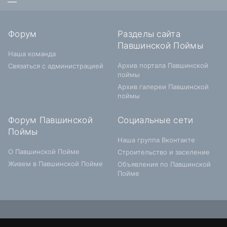
Форум
Разделы сайта
Павшинской Поймы
Наша команда
Архив портала Павшинской
Связаться с администрацией
поймы
Архив галереи Павшинской
поймы
Форум Павшинской
Социальные сети
Поймы
Наша группа Вконтакте
О Павшинской Пойме
Строительство и заселение
Живем в Павшинской Пойме
Объявления по Павшинской
Пойме