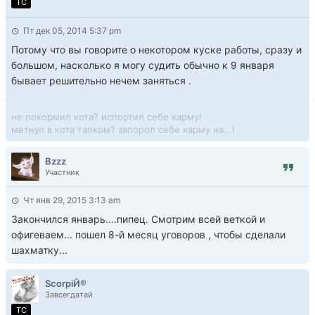
TC
Пт дек 05, 2014 5:37 pm
Потому что вы говорите о некотором куске работы, сразу и
большом, насколько я могу судить обычно к 9 января
бывает решительно нечем заняться .
не покормил кота? испортил себе карму!
метнул в кота тапком? запорол себе карму на...!
Bzzz
Участник
Чт янв 29, 2015 3:13 am
Закончился январь....пипец. Смотрим всей веткой и
офигеваем... пошел 8-й месяц уговоров , чтобы сделали
шахматку...
ScorpiЙ®
Завсегдатай
TC