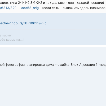
циях типа 2-1-1-2 3-1-2-2 и так дальше - для _каждой_ секции)
t/6313/820 ... ada58_orig
- (если есть - выложить здесь планиро
.net/neighbours/?b=10011&v=b
е карму!
бе карму на...!
ной фотографии планировки дома - ошибка.Блок А ,секция 1 -п