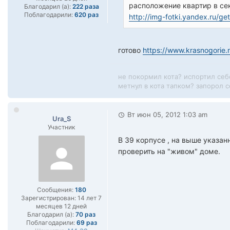
расположение квартир в сек
Благодарил (а):
222 раза
Поблагодарили:
620 раз
http://img-fotki.yandex.ru/ge
готово
https://www.krasnogorie
не покормил кота? испортил себ
метнул в кота тапком? запорол се
Вт июн 05, 2012 1:03 am
Ura_S
Участник
В 39 корпусе , на выше указан
проверить на "живом" доме.
Сообщения:
180
Зарегистрирован:
14 лет 7
месяцев 12 дней
Благодарил (а):
70 раз
Поблагодарили:
69 раз