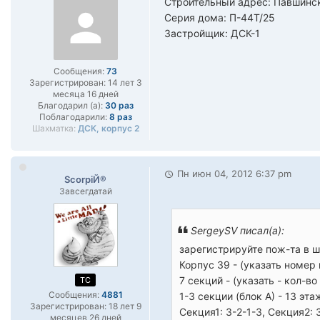
Строительный адрес: Павшинск
Серия дома: П-44Т/25
Застройщик: ДСК-1
Сообщения:
73
Зарегистрирован:
14 лет 3
месяца 16 дней
Благодарил (а):
30 раз
Поблагодарили:
8 раз
Шахматка:
ДСК, корпус 2
Пн июн 04, 2012 6:37 pm
ScorpiЙ®
Завсегдатай
SergeySV писал(а):
зарегистрируйте пож-та в 
Корпус 39 - (указать номер
7 секций - (указать - кол-во
TC
Сообщения:
4881
1-3 секции (блок А) - 13 эт
Зарегистрирован:
18 лет 9
Секция1: 3-2-1-3, Секция2: 
месяцев 26 дней