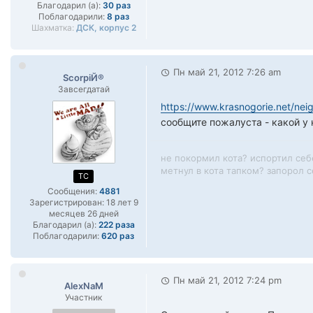
Благодарил (а):
30 раз
Поблагодарили:
8 раз
Шахматка:
ДСК, корпус 2
Пн май 21, 2012 7:26 am
ScorpiЙ®
Завсегдатай
https://www.krasnogorie.net/ne
сообщите пожалуста - какой у 
не покормил кота? испортил себ
метнул в кота тапком? запорол се
TC
Сообщения:
4881
Зарегистрирован:
18 лет 9
месяцев 26 дней
Благодарил (а):
222 раза
Поблагодарили:
620 раз
Пн май 21, 2012 7:24 pm
AlexNaM
Участник