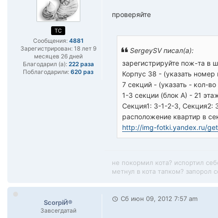
проверяйте
TC
Сообщения:
4881
Зарегистрирован:
18 лет 9
SergeySV писал(а):
месяцев 26 дней
зарегистрируйте пож-та в 
Благодарил (а):
222 раза
Поблагодарили:
620 раз
Корпус 38 - (указать номер
7 секций - (указать - кол-во
1-3 секции (блок А) - 21 эта
Секция1: 3-1-2-3, Секция2: 
расположение квартир в сек
http://img-fotki.yandex.ru/ge
не покормил кота? испортил себ
метнул в кота тапком? запорол се
Сб июн 09, 2012 7:57 am
ScorpiЙ®
Завсегдатай