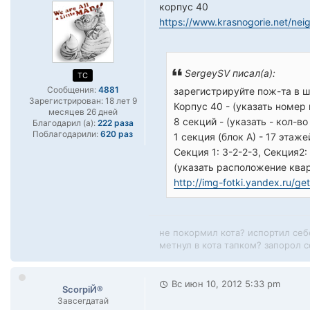
корпус 40
https://www.krasnogorie.net/ne
SergeySV писал(а):
TC
Сообщения:
4881
зарегистрируйте пож-та в 
Зарегистрирован:
18 лет 9
Корпус 40 - (указать номер
месяцев 26 дней
8 секций - (указать - кол-во
Благодарил (а):
222 раза
Поблагодарили:
620 раз
1 секция (блок А) - 17 этаже
Секция 1: 3-2-2-3, Секция2:
(указать расположение кварт
http://img-fotki.yandex.ru/ge
не покормил кота? испортил себ
метнул в кота тапком? запорол се
Вс июн 10, 2012 5:33 pm
ScorpiЙ®
Завсегдатай