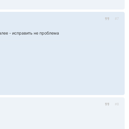
#7
лее - исправить не проблема
#8