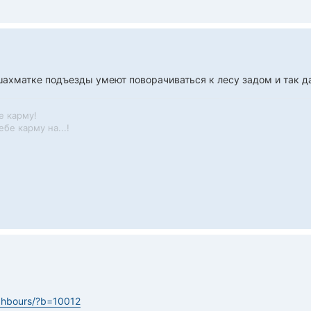
ахматке подъезды умеют поворачиваться к лесу задом и так да
е карму!
бе карму на...!
ighbours/?b=10012