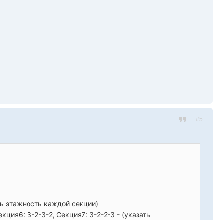
#5
зать этажность каждой секции)
екция6: 3-2-3-2, Секция7: 3-2-2-3 - (указать