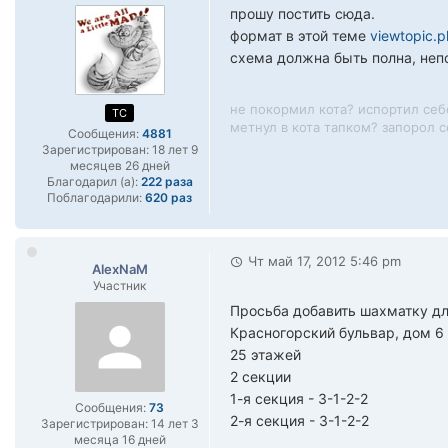
прошу постить сюда.
формат в этой теме
viewtopic.
схема должна быть полна, неп
не покормил кота? испортил себ
TC
метнул в кота тапком? запорол се
Сообщения:
4881
Зарегистрирован:
18 лет 9
месяцев 26 дней
Благодарил (а):
222 раза
Поблагодарили:
620 раз
Чт май 17, 2012 5:46 pm
AlexNaM
Участник
Просьба добавить шахматку д
Красногорский бульвар, дом 6
25 этажей
2 секции
1-я секция - 3-1-2-2
Сообщения:
73
2-я секция - 3-1-2-2
Зарегистрирован:
14 лет 3
месяца 16 дней