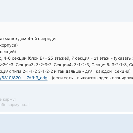
шахматке дом 4-ой очереди:
 корпуса)
 секций)
ж, 4-6 секции (блок Б) - 25 этажей, 7 секция - 21 этаж - (указа
3-2-1-3, Секция3: 3-2-3-2, Секция4: 3-1-2-3, Секция5: 3-2-1-3, С
циях типа 2-1-1-2 3-1-2-2 и так дальше - для _каждой_ секции)
t/6310/820 ... 7dfb3_orig
- (если есть - выложить здесь планиров
е карму!
бе карму на...!