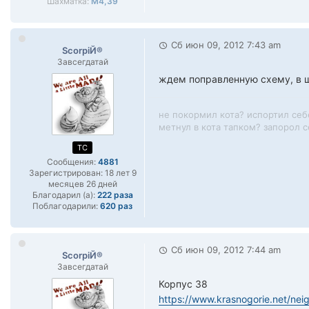
Шахматка:
М4,39
Сб июн 09, 2012 7:43 am
ScorpiЙ®
Завсегдатай
ждем поправленную схему, в ш
не покормил кота? испортил себ
метнул в кота тапком? запорол се
TC
Сообщения:
4881
Зарегистрирован:
18 лет 9
месяцев 26 дней
Благодарил (а):
222 раза
Поблагодарили:
620 раз
Сб июн 09, 2012 7:44 am
ScorpiЙ®
Завсегдатай
Корпус 38
https://www.krasnogorie.net/ne