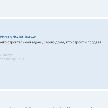
ighbours/?b=10010&v=b
него строительный адрес, серию дома, кто строит и продает
е карму!
бе карму на...!