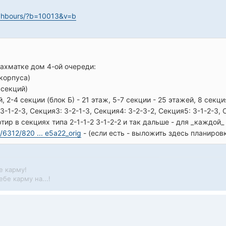
ighbours/?b=10013&v=b
шахматке дом 4-ой очереди:
 корпуса)
 секций)
й, 2-4 секции (блок Б) - 21 этаж, 5-7 секции - 25 этажей, 8 секц
 3-1-2-3, Секция3: 3-2-1-3, Секция4: 3-2-3-2, Секция5: 3-1-2-3, 
ир в секциях типа 2-1-1-2 3-1-2-2 и так дальше - для _каждой_
t/6312/820 ... e5a22_orig
- (если есть - выложить здесь планиров
е карму!
бе карму на...!