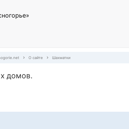
сногорье»
nogorie.net
О сайте
Шахматки
х домов.