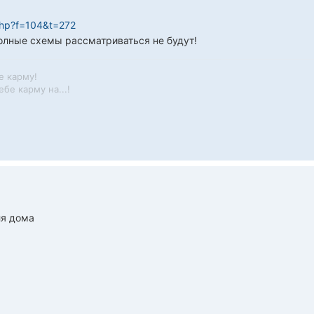
php?f=104&t=272
олные схемы рассматриваться не будут!
е карму!
бе карму на...!
ля дома