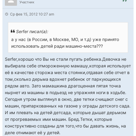
Участник
Ср фев 15, 2012 10:27 am
Serfer писал(а):
а у нас (в Росcии, в Москве, МО, и т.д) уже принято
использовать детей ради машино-места???
Serfer,хорошо что Вы не стали пугать ребенка.Девочка не
выбирала себе отмороженную мамашу,которая использует
её в качестве сторожа места стоянки,отдавая себе отчет в
том,сколько дерьма вдохнет ребенок от паркующихся
рядом авто. Зато мамашкина драгоценная пятая точка
нырнет из машины в подьезд не упражняя ноги в ходьбе.
Сегодня утром выглянул в окно, две тетки счищают снег с
машин, припаркованных на газоне у ограды детского сада.
И им плевать на детей детсада, которые дышат дерьмом
от прогреваемых ими машин. Бред.Тетки, которые
конструктивно созданы для того,что бы давать жизнь, на
деле отнимают её у детей.