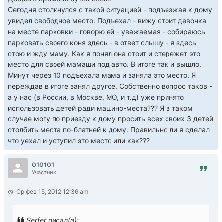
Сегодня столкнулся с такой ситуацией - подъезжая к дому
увидел свободное место. Подъехал - вижу стоит девочка
на месте парковки - говорю ей - уважаемая - собираюсь
парковать своего коня здесь - в ответ слышу - я здесь
стою и жду маму. Как я понял она стоит и стережет это
место для своей мамаши под авто. В итоге так и вышло.
Минут через 10 подъехала мама и заняла это место. Я
переждав в итоге занял другое. Собственно вопрос таков -
а у нас (в Росcии, в Москве, МО, и т.д) уже принято
использовать детей ради машино-места??? Я в таком
случае могу по приезду к дому просить всех своих 3 детей
столбить места по-блатней к дому. Правильно ли я сделал
что уехал и уступил это место или как???
010101
Участник
Ср фев 15, 2012 12:36 am
Serfer писал(а):