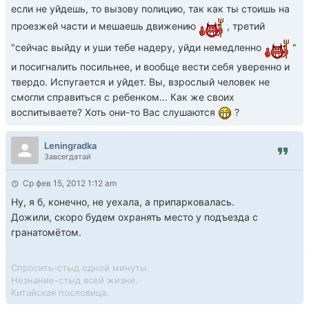
если не уйдешь, то вызову полицию, так как ты стоишь на
проезжей части и мешаешь движению
, третий
"сейчас выйду и уши тебе надеру, уйди немедленно
"
и посигналить посильнее, и вообще вести себя уверенно и
твердо. Испугается и уйдет. Вы, взрослый человек не
смогли справиться с ребенком... Как же своих
воспитываете? Хоть они-то Вас слушаются
?
Leningradka
Завсегдатай
Ср фев 15, 2012 1:12 am
Ну, я б, конечно, не уехала, а припарковалась.
Дожили, скоро будем охранять место у подъезда с
гранатомётом.
Спросить-стыд одной минуты.
Незнание-стыд всей жизни.
Китайская пословица.