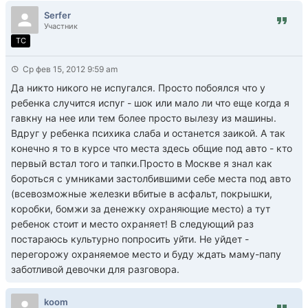
Serfer
Участник
TC
Ср фев 15, 2012 9:59 am
Да никто никого не испугался. Просто побоялся что у
ребенка случится испуг - шок или мало ли что еще когда я
гавкну на нее или тем более просто вылезу из машины.
Вдруг у ребенка психика слаба и останется заикой. А так
конечно я то в курсе что места здесь общие под авто - кто
первый встал того и тапки.Просто в Москве я знал как
бороться с умниками застолбившими себе места под авто
(всевозможные железки вбитые в асфальт, покрышки,
коробки, бомжи за денежку охраняющие место) а тут
ребенок стоит и место охраняет! В следующий раз
постараюсь культурно попросить уйти. Не уйдет -
перегорожу охраняемое место и буду ждать маму-папу
заботливой девочки для разговора.
koom