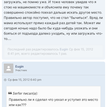
загружать, не помню уже. И тоже человек увидев что я
стою на машиноместе и объяснила ему почему так
совершенно спокойно поехал дальше искать другое место.
Правильно автор поступил, что не стал "бычиться". Вряд ли
мама использует прямо каждый раз детей так. Может им
сегодня ночью надо было бы куда-нибудь уезжать и они
бояться от подъезда далеко уходить, ну или загружать что-
то....
Последний раз редактировалось
Eugin
Ср фев 15, 2012
6:41 pm, всего редактировалось 1 раз.
Eugin
Участник
Ср фев 15, 2012 6:40 pm
Serfer писал(а):
Правильно ли я сделал что уехал и уступил это место
или как???