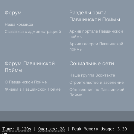
Форум
Разделы сайта
Павшинской Поймы
Наша команда
Архив портала Павшинской
Связаться с администрацией
поймы
Архив галереи Павшинской
поймы
Форум Павшинской
Социальные сети
Поймы
Наша группа Вконтакте
О Павшинской Пойме
Строительство и заселение
Живем в Павшинской Пойме
Объявления по Павшинской
Пойме
Time: 0.120s
|
Queries: 28
| Peak Memory Usage: 3.39