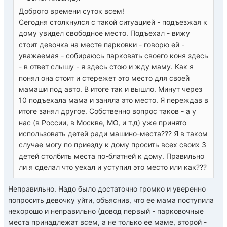
Доброго времени суток всем!
Сегодня столкнулся с такой ситуацией - подъезжая к
дому увидел свободное место. Подъехал - вижу
стоит девочка на месте парковки - говорю ей -
уважаемая - собираюсь парковать своего коня здесь
- в ответ слышу - я здесь стою и жду маму. Как я
понял она стоит и стережет это место для своей
мамаши под авто. В итоге так и вышло. Минут через
10 подъехала мама и заняла это место. Я переждав в
итоге занял другое. Собственно вопрос таков - а у
нас (в Росcии, в Москве, МО, и т.д) уже принято
использовать детей ради машино-места??? Я в таком
случае могу по приезду к дому просить всех своих 3
детей столбить места по-блатней к дому. Правильно
ли я сделал что уехал и уступил это место или как???
Неправильно. Надо было достаточно громко и уверенно
попросить девочку уйти, объяснив, что ее мама поступила
нехорошо и неправильно (довод первый - парковочные
места принадлежат всем, а не только ее маме, второй -