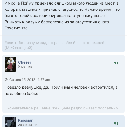
Имхо, в Пойму приехало слишком много людей из мест, в
которых машина - признак статусности. Нужно время ,что
бы этот слой эволюционировал на ступеньку выше.
Внимать к разуму бесполезно,из за отсутствия оного.
Грустно это.
Если тебе лизнули зад, не расслабляйся - это смазка!
(М.Жванецкий)
Cheser
Участник
Ср фев 15, 2012 11:57 am
Повезло девчушке, да. Приличный человек встретился, а
не злобное бабье.
Окончательное решение женщины редко бывает последним...
Карлsan
Завсегдатай