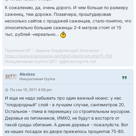
К сожалению, да, очень дорого. И чем больше по размеру
саженец, тем дороже. Позавчера, проштудировав
несколько сайтов с продажей саженцев, стало понятно, что
относительно большие саженцы 2-4 метров стоят от 15
тыс. рублей -нереально...
Приемная ИГ - Замена Управляющей Компании -
https://www.krasnogorie.net/bb3/viewforum.php?f=163
Инициативная группа (ИГ): ig@krasnogorie.net
Alexisss
Инициативная Группа
Пн сен 19, 2011 4:56 pm
И еще не надо забывать про один важный нюанс: у нас
"плодородный" слой - в лучшем случае, сантиметров 20.
Остальное - глина в перемешку со строительным мусором.
Деревья из питомников, ИМХО, не будут в восторге от
такой среды обитания. А дикие деревья - пожалуйста. Вот
из наших посадок во дворе прижилось процентов 75-80.