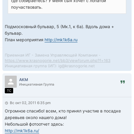
где собираетесь? У меня сын хочет с лопатой
поучаствовать.
Подмосковный бульвар, 5 (Мк.1, к 6а). Вдоль дома +
бульвар.
План мероприятия
http://mk1k6a.ru
Приемная ИГ - Замена Управляющей Компании -
https://www.krasnogorie.net/bb3/viewforum.php?f=163
Инициативная группа (ИГ): ig@krasnogorie.net
АКМ
Инициативная Группа
TC
Вс окт 02, 2011 6:35 pm
Огромное спасибо! всем, кто принял участие в посадке
деревьев около нашего дома!
Небольшой фотоотчет здесь:
http://mk1k6a.ru/