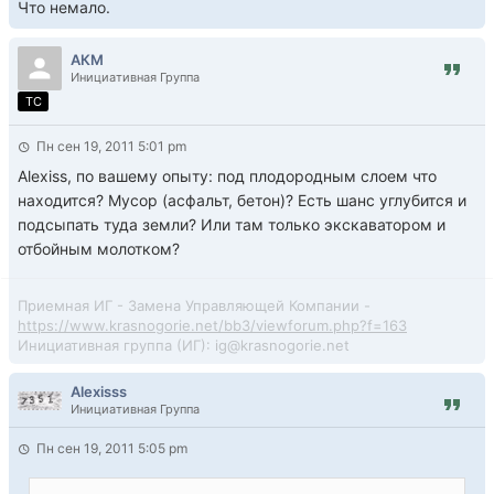
Что немало.
АКМ
Инициативная Группа
TC
Пн сен 19, 2011 5:01 pm
Alexiss, по вашему опыту: под плодородным слоем что
находится? Мусор (асфальт, бетон)? Есть шанс углубится и
подсыпать туда земли? Или там только экскаватором и
отбойным молотком?
Приемная ИГ - Замена Управляющей Компании -
https://www.krasnogorie.net/bb3/viewforum.php?f=163
Инициативная группа (ИГ): ig@krasnogorie.net
Alexisss
Инициативная Группа
Пн сен 19, 2011 5:05 pm