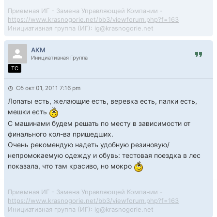
Приемная ИГ - Замена Управляющей Компании -
https://www.krasnogorie.net/bb3/viewforum.php?f=163
Инициативная группа (ИГ): ig@krasnogorie.net
АКМ
Инициативная Группа
TC
Сб окт 01, 2011 7:16 pm
Лопаты есть, желающие есть, веревка есть, палки есть,
мешки есть
С машинами будем решать по месту в зависимости от
финального кол-ва пришедших.
Очень рекомендую надеть удобную резиновую/
непромокаемую одежду и обувь: тестовая поездка в лес
показала, что там красиво, но мокро
Приемная ИГ - Замена Управляющей Компании -
https://www.krasnogorie.net/bb3/viewforum.php?f=163
Инициативная группа (ИГ): ig@krasnogorie.net