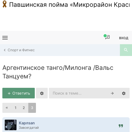
Павшинская пойма «Микрорайон Красн
ВХОД
Спорт и Фитнес
Аргентинское танго/Милонга /Вальс
Танцуем?
Ответить
1
2
3
Карлsan
Завсегдатай