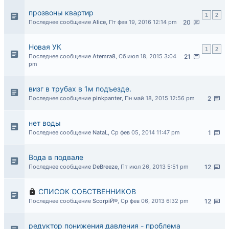
прозвоны квартир
1
2
Последнее сообщение
Alice
,
Пт фев 19, 2016 12:14 pm
20
Новая УК
1
2
Последнее сообщение
Atemra8
,
Сб июл 18, 2015 3:04
21
pm
визг в трубах в 1м подъезде.
Последнее сообщение
pinkpanter
,
Пн май 18, 2015 12:56 pm
2
нет воды
Последнее сообщение
NataL
,
Ср фев 05, 2014 11:47 pm
1
Вода в подвале
Последнее сообщение
DeBreeze
,
Пт июл 26, 2013 5:51 pm
12
СПИСОК СОБСТВЕННИКОВ
Последнее сообщение
ScorpiЙ®
,
Ср фев 06, 2013 6:32 pm
12
редуктор понижения давления - проблема