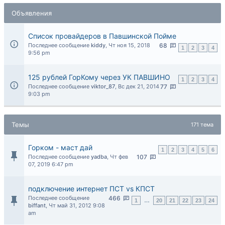
Объявления
Список провайдеров в Павшинской Пойме
Последнее сообщение
kiddy
,
Чт ноя 15, 2018
68
1
2
3
4
9:56 pm
125 рублей ГорКому через УК ПАВШИНО
1
2
3
4
Последнее сообщение
viktor_87
,
Вс дек 21, 2014
77
9:03 pm
Темы
171 тема
Горком - маст дай
1
2
3
4
5
6
Последнее сообщение
yadba
,
Чт фев
107
07, 2019 6:47 pm
подключение интернет ПСТ vs КПСТ
Последнее сообщение
466
1
…
20
21
22
23
24
biffant
,
Чт май 31, 2012 9:08
am