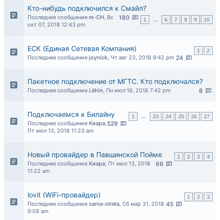
Кто-нибудь подключился к Смайл?
Последнее сообщение
m-CH
,
Вс
180
1
…
6
7
8
9
10
окт 07, 2018 12:43 pm
ЕСК (Единая Сетевая Компания)
1
2
Последнее сообщение
joynick
,
Чт авг 23, 2018 9:42 pm
24
Пакетное подключение от МГТС. Кто подключался?
Последнее сообщение
Lёhin
,
Пн июл 16, 2018 7:42 pm
8
Подключаемся к Билайну
1
…
23
24
25
26
27
Последнее сообщение
Киара
,
529
Пт июл 13, 2018 11:23 am
Новый провайдер в Павшинской Пойме
1
2
3
4
Последнее сообщение
Киара
,
Пт июл 13, 2018
66
11:22 am
lovit (WiFi-провайдер)
1
2
3
Последнее сообщение
sania-strela
,
Сб мар 31, 2018
45
9:09 am