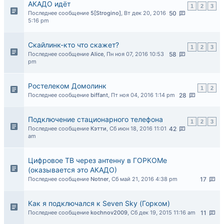
АКАДО идёт
1
2
3
Последнее сообщение
5[Strogino]
,
Вт дек 20, 2016
50
5:16 pm
Скайлинк-кто что скажет?
1
2
3
Последнее сообщение
Alice
,
Пн ноя 07, 2016 10:53
58
pm
Ростелеком Домолинк
1
2
Последнее сообщение
biffant
,
Пт ноя 04, 2016 1:14 pm
28
Подключение стационарного телефона
1
2
3
Последнее сообщение
Кэтти
,
Сб июн 18, 2016 11:01
42
am
Цифровое ТВ через антенну в ГОРКОМе
(оказывается это АКАДО)
Последнее сообщение
Notner
,
Сб май 21, 2016 4:38 pm
17
Как я подключался к Seven Sky (Горком)
Последнее сообщение
kochnov2009
,
Сб дек 19, 2015 11:16 am
11