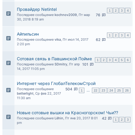
Провайдер Netintel
1
2
3
4
Последнее сообщение
kochnov2009
,
Пт мар
76
30, 2018 8:19 am
Айпильсин
1
2
3
4
Последнее сообщение
vika
,
Пт июл 14, 2017
62
2:20 pm
Сотовая связь в Павшинской Пойме
1
2
3
4
5
6
Последнее сообщение
SDmitry
,
Пт апр
101
14, 2017 11:05 pm
Интернет через ГлобалТелекомСтрой
Последнее сообщение
504
1
…
22
23
24
25
26
betterlight
,
Ср фев 22, 2017
11:30 am
Новые сотовые вышки на Красногорском! Чьи??
Последнее сообщение
Lёhin
,
Пт янв 20, 2017 8:01
42
1
2
3
pm