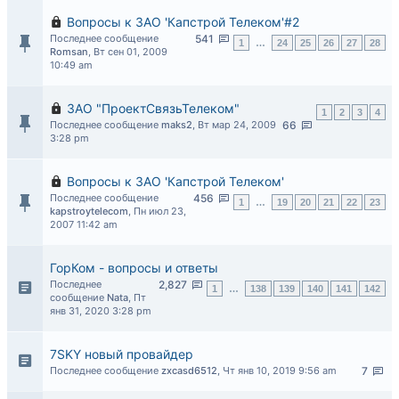
Вопросы к ЗАО 'Капстрой Телеком'#2
Последнее сообщение
541
1
…
24
25
26
27
28
Romsan
,
Вт сен 01, 2009
10:49 am
ЗАО "ПроектСвязьТелеком"
1
2
3
4
Последнее сообщение
maks2
,
Вт мар 24, 2009
66
3:28 pm
Вопросы к ЗАО 'Капстрой Телеком'
Последнее сообщение
456
1
…
19
20
21
22
23
kapstroytelecom
,
Пн июл 23,
2007 11:42 am
ГорКом - вопросы и ответы
Последнее
2,827
1
…
138
139
140
141
142
сообщение
Nata
,
Пт
янв 31, 2020 3:28 pm
7SKY новый провайдер
Последнее сообщение
zxcasd6512
,
Чт янв 10, 2019 9:56 am
7