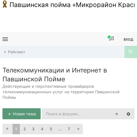
Павшинская пойма «Микрорайон Красн
ВХОД
Райсовет
Телекоммуникации и Интернет в
Павшинской Пойме
Действующие и перспективные провайдеров
телекоммуникационных услуг на территории Павшинской
Поймы
Новая тема
1
2
3
4
5
…
7