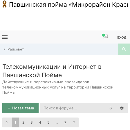
Павшинская пойма «Микрорайон Красн
ВХОД
Райсовет
Телекоммуникации и Интернет в
Павшинской Пойме
Действующие и перспективные провайдеров
телекоммуникационных услуг на территории Павшинской
Поймы
Новая тема
1
2
3
4
5
…
7