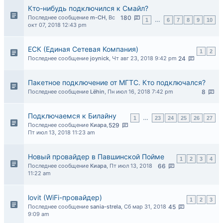
Кто-нибудь подключился к Смайл?
Последнее сообщение
m-CH
,
Вс
180
1
…
6
7
8
9
10
окт 07, 2018 12:43 pm
ЕСК (Единая Сетевая Компания)
1
2
Последнее сообщение
joynick
,
Чт авг 23, 2018 9:42 pm
24
Пакетное подключение от МГТС. Кто подключался?
Последнее сообщение
Lёhin
,
Пн июл 16, 2018 7:42 pm
8
Подключаемся к Билайну
1
…
23
24
25
26
27
Последнее сообщение
Киара
,
529
Пт июл 13, 2018 11:23 am
Новый провайдер в Павшинской Пойме
1
2
3
4
Последнее сообщение
Киара
,
Пт июл 13, 2018
66
11:22 am
lovit (WiFi-провайдер)
1
2
3
Последнее сообщение
sania-strela
,
Сб мар 31, 2018
45
9:09 am