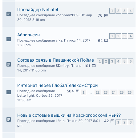
Провайдер Netintel
1
2
3
4
Последнее сообщение
kochnov2009
,
Пт мар
76
30, 2018 8:19 am
Айпильсин
1
2
3
4
Последнее сообщение
vika
,
Пт июл 14, 2017
62
2:20 pm
Сотовая связь в Павшинской Пойме
1
2
3
4
5
6
Последнее сообщение
SDmitry
,
Пт апр
101
14, 2017 11:05 pm
Интернет через ГлобалТелекомСтрой
Последнее сообщение
504
1
…
22
23
24
25
26
betterlight
,
Ср фев 22, 2017
11:30 am
Новые сотовые вышки на Красногорском! Чьи??
Последнее сообщение
Lёhin
,
Пт янв 20, 2017 8:01
42
1
2
3
pm