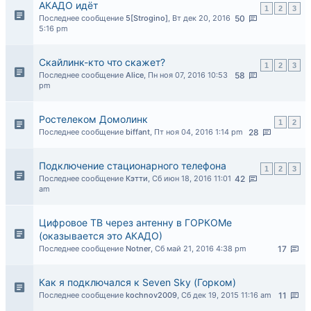
АКАДО идёт
1
2
3
Последнее сообщение
5[Strogino]
,
Вт дек 20, 2016
50
5:16 pm
Скайлинк-кто что скажет?
1
2
3
Последнее сообщение
Alice
,
Пн ноя 07, 2016 10:53
58
pm
Ростелеком Домолинк
1
2
Последнее сообщение
biffant
,
Пт ноя 04, 2016 1:14 pm
28
Подключение стационарного телефона
1
2
3
Последнее сообщение
Кэтти
,
Сб июн 18, 2016 11:01
42
am
Цифровое ТВ через антенну в ГОРКОМе
(оказывается это АКАДО)
Последнее сообщение
Notner
,
Сб май 21, 2016 4:38 pm
17
Как я подключался к Seven Sky (Горком)
Последнее сообщение
kochnov2009
,
Сб дек 19, 2015 11:16 am
11