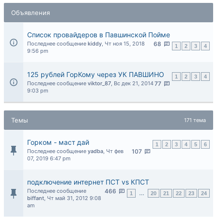
Объявления
Список провайдеров в Павшинской Пойме
Последнее сообщение
kiddy
,
Чт ноя 15, 2018
68
1
2
3
4
9:56 pm
125 рублей ГорКому через УК ПАВШИНО
1
2
3
4
Последнее сообщение
viktor_87
,
Вс дек 21, 2014
77
9:03 pm
Темы
171 тема
Горком - маст дай
1
2
3
4
5
6
Последнее сообщение
yadba
,
Чт фев
107
07, 2019 6:47 pm
подключение интернет ПСТ vs КПСТ
Последнее сообщение
466
1
…
20
21
22
23
24
biffant
,
Чт май 31, 2012 9:08
am