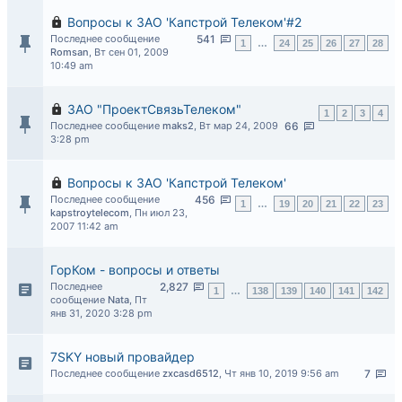
Вопросы к ЗАО 'Капстрой Телеком'#2
Последнее сообщение
541
1
…
24
25
26
27
28
Romsan
,
Вт сен 01, 2009
10:49 am
ЗАО "ПроектСвязьТелеком"
1
2
3
4
Последнее сообщение
maks2
,
Вт мар 24, 2009
66
3:28 pm
Вопросы к ЗАО 'Капстрой Телеком'
Последнее сообщение
456
1
…
19
20
21
22
23
kapstroytelecom
,
Пн июл 23,
2007 11:42 am
ГорКом - вопросы и ответы
Последнее
2,827
1
…
138
139
140
141
142
сообщение
Nata
,
Пт
янв 31, 2020 3:28 pm
7SKY новый провайдер
Последнее сообщение
zxcasd6512
,
Чт янв 10, 2019 9:56 am
7