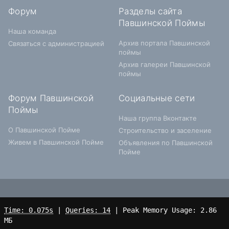
Форум
Разделы сайта
Павшинской Поймы
Наша команда
Архив портала Павшинской
Связаться с администрацией
поймы
Архив галереи Павшинской
поймы
Форум Павшинской
Социальные сети
Поймы
Наша группа Вконтакте
О Павшинской Пойме
Строительство и заселение
Живем в Павшинской Пойме
Объявления по Павшинской
Пойме
Time: 0.075s
|
Queries: 14
| Peak Memory Usage: 2.86
МБ