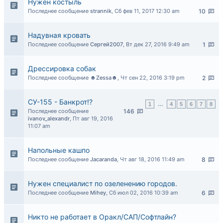
Нужен костыль
Последнее сообщение
strannik
,
Сб фев 11, 2017 12:30 am
10
Надувная кровать
Последнее сообщение
Сергей2007
,
Вт дек 27, 2016 9:49 am
1
Дрессировка собак
Последнее сообщение
☻Zessa☻
,
Чт сен 22, 2016 3:19 pm
2
СУ-155 - Банкрот!?
1
…
4
5
6
7
8
Последнее сообщение
146
ivanov_alexandr
,
Пт авг 19, 2016
11:07 am
Напольные кашпо
Последнее сообщение
Jacaranda
,
Чт авг 18, 2016 11:49 am
8
Нужен специалист по озеленению городов.
Последнее сообщение
Mihey
,
Сб июл 02, 2016 10:39 am
6
Никто не работает в Оракл/САП/Софтлайн?