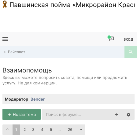
Павшинская пойма «Микрорайон Красн
ВХОД
Райсовет
Взаимопомощь
Здесь вы можете попросить совета, помощи или предложить
услугу. Не для коммерции.
Модератор
Bender
Новая тема
1
2
3
4
5
…
26