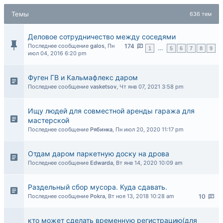
Темы
636 тем
Деловое сотрудничество между соседями
Последнее сообщение
galos
,
Пн
174
1
…
5
6
7
8
9
июл 04, 2016 6:20 pm
Фуген ГВ и Кальмафлекс даром
Последнее сообщение
vasketsov
,
Чт янв 07, 2021 3:58 pm
Ищу людей для совместной аренды гаража для
мастерской
Последнее сообщение
Рябинка
,
Пн июл 20, 2020 11:17 pm
Отдам даром паркетную доску на дрова
Последнее сообщение
Edwarda
,
Вт янв 14, 2020 10:09 am
Раздельный сбор мусора. Куда сдавать.
Последнее сообщение
Pokra
,
Вт ноя 13, 2018 10:28 am
10
кто может сделать временную регистрацию(для