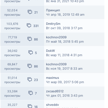
Вс янв 31, 2021 10:43 pm
просмотры
Принцип
52,034
21
Чт апр 18, 2019 12:49 am
просмотры
DmitrySm
103,676
331
Вт окт 09, 2018 3:17 pm
просмотры
kochnov2009
77,719
86
Пт май 18, 2018 5:45 pm
просмотры
DokW
36,062
5
Вс мар 11, 2018 4:31 pm
просмотры
kochnov2009
69,847
86
Вс ноя 19, 2017 8:33 am
просмотры
maximus
51,014
23
Чт мар 09, 2017 5:06 pm
просмотры
zxcasd6512
33,384
7
Чт дек 01, 2016 3:43 pm
просмотры
shveddv
35,227
16