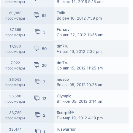
Вт июл 12, 2016 9:15 am
просмотры
Tolik
60,988
65
Вс сен 16, 2012 7:59 pm
просмотры
Fursov
37,699
3
Ср авг 22, 2012 11:36 am
просмотры
dm7ru
17,500
50
Чт авг 16, 2012 2:35 pm
просмотры
dm7ru
7,922
26
Ср авг 15, 2012 11:25 am
просмотры
mosco
36,062
7
Вс авг 05, 2012 10:25 am
просмотры
Olympic
35,590
12
Вт июн 05, 2012 3:14 pm
просмотры
ScorpiЙ®
33,759
2
Пн мар 19, 2012 4:19 pm
просмотры
ruswarrior
33,474
1