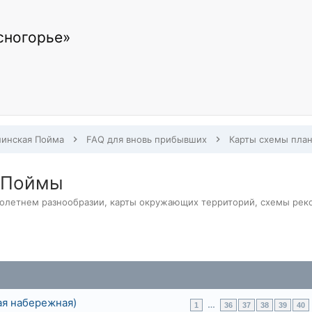
сногорье»
инская Пойма
FAQ для вновь прибывших
 Поймы
летнем разнообразии, карты окружающих территорий, схемы рекон
ая набережная)
1
…
36
37
38
39
40