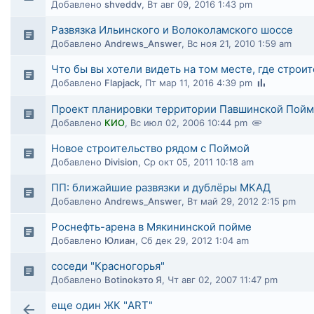
Добавлено
shveddv
,
Вт авг 09, 2016 1:43 pm
Развязка Ильинского и Волоколамского шоссе
Добавлено
Andrews_Answer
,
Вс ноя 21, 2010 1:59 am
Что бы вы хотели видеть на том месте, где строи
Добавлено
Flapjack
,
Пт мар 11, 2016 4:39 pm
Проект планировки территории Павшинской Пой
Добавлено
КИО
,
Вс июл 02, 2006 10:44 pm
Новое строительство рядом с Поймой
Добавлено
Division
,
Ср окт 05, 2011 10:18 am
ПП: ближайшие развязки и дублёры МКАД
Добавлено
Andrews_Answer
,
Вт май 29, 2012 2:15 pm
Роснефть-арена в Мякининской пойме
Добавлено
Юлиан
,
Сб дек 29, 2012 1:04 am
соседи "Красногорья"
Добавлено
Botinokэто Я
,
Чт авг 02, 2007 11:47 pm
еще один ЖК "ART"