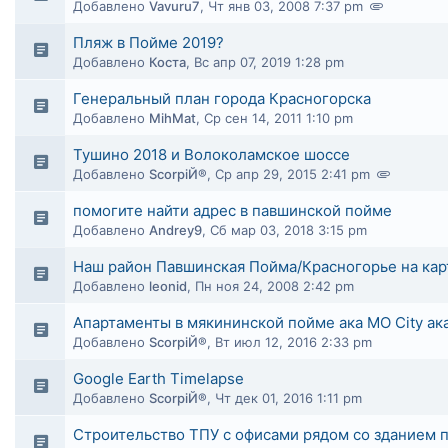
Добавлено
Vavuru7
,
Чт янв 03, 2008 7:37 pm
Пляж в Пойме 2019?
Добавлено
Коста
,
Вс апр 07, 2019 1:28 pm
Генеральный план города Красногорска
Добавлено
MihMat
,
Ср сен 14, 2011 1:10 pm
Тушино 2018 и Волоколамское шоссе
Добавлено
ScorpiЙ®
,
Ср апр 29, 2015 2:41 pm
помогите найти адрес в павшинской пойме
Добавлено
Andrey9
,
Сб мар 03, 2018 3:15 pm
Наш район Павшинская Пойма/Красногорье на карт
Добавлено
leonid
,
Пн ноя 24, 2008 2:42 pm
Апартаменты в мякининской пойме ака MO City ака
Добавлено
ScorpiЙ®
,
Вт июл 12, 2016 2:33 pm
Google Earth Timelapse
Добавлено
ScorpiЙ®
,
Чт дек 01, 2016 1:11 pm
Строительство ТПУ с офисами рядом со зданием 