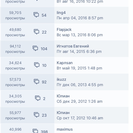
Вт авг 16, 2016 10:22 pm
просмотры
ling4
59,705
54
Пн апр 04, 2016 8:57 pm
просмотры
Flapjack
49,680
22
Вс мар 13, 2016 8:06 pm
просмотры
Игнатов Евгений
94,112
104
Пт авг 14, 2015 6:36 pm
просмотры
Карлsan
34,624
10
Вт май 19, 2015 1:48 pm
просмотры
ikuzz
57,573
92
Пт дек 06, 2013 4:55 pm
просмотры
Юлиан
34,305
2
Сб дек 29, 2012 1:26 am
просмотры
Юлиан
55,977
23
Ср окт 17, 2012 10:46 am
просмотры
maximus
40,996
398