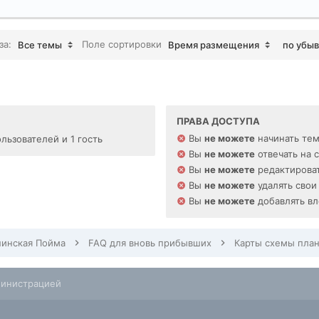
за:
Поле сортировки
Все темы
Время размещения
по убы
ПРАВА ДОСТУПА
Вы
не можете
начинать те
льзователей и 1 гость
Вы
не можете
отвечать на 
Вы
не можете
редактироват
Вы
не можете
удалять свои
Вы
не можете
добавлять в
инская Пойма
FAQ для вновь прибывших
министрацией