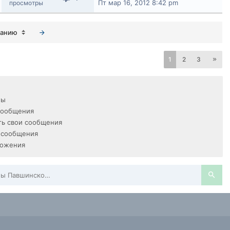
Пт мар 16, 2012 8:42 pm
просмотры
ванию
1
2
3
мы
сообщения
ь свои сообщения
 сообщения
ложения
Карты схемы планы Павшинской Поймы