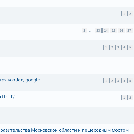
1
2
1
…
13
14
15
16
17
1
2
3
4
5
ах yandex, google
1
2
3
4
5
 ITCity
1
2
правительства Московской области и пешеходным мостом