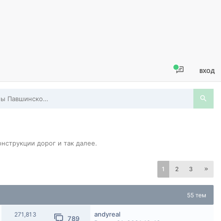
ВХОД
Карты схемы планы Павшинской Поймы
струкции дорог и так далее.
1
2
3
55 тем
andyreal
271,813
789