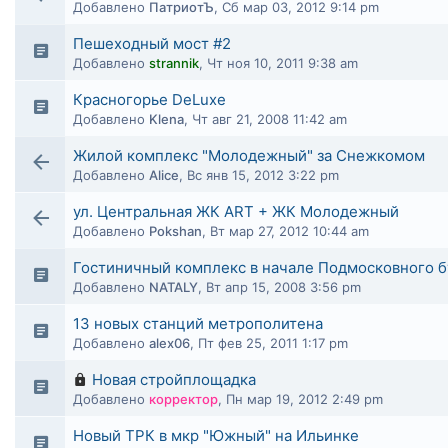
Добавлено
ПатриотЪ
,
Сб мар 03, 2012 9:14 pm
Пешеходный мост #2
Добавлено
strannik
,
Чт ноя 10, 2011 9:38 am
Красногорье DeLuxe
Добавлено
Klena
,
Чт авг 21, 2008 11:42 am
Жилой комплекс "Молодежный" за Снежкомом
Добавлено
Alice
,
Вс янв 15, 2012 3:22 pm
ул. Центральная ЖК ART + ЖК Молодежный
Добавлено
Pokshan
,
Вт мар 27, 2012 10:44 am
Гостиничный комплекс в начале Подмосковного б
Добавлено
NATALY
,
Вт апр 15, 2008 3:56 pm
13 новых станций метрополитена
Добавлено
alex06
,
Пт фев 25, 2011 1:17 pm
Новая стройплощадка
Добавлено
корректор
,
Пн мар 19, 2012 2:49 pm
Новый ТРК в мкр "Южный" на Ильинке