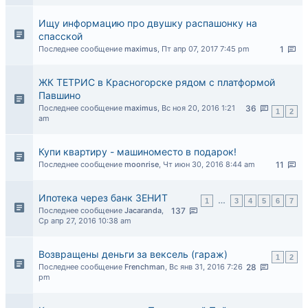
Ищу информацию про двушку распашонку на
спасской
Последнее сообщение
maximus
,
Пт апр 07, 2017 7:45 pm
1
ЖК ТЕТРИС в Красногорске рядом с платформой
Павшино
Последнее сообщение
maximus
,
Вс ноя 20, 2016 1:21
36
1
2
am
Купи квартиру - машиноместо в подарок!
Последнее сообщение
moonrise
,
Чт июн 30, 2016 8:44 am
11
Ипотека через банк ЗЕНИТ
1
…
3
4
5
6
7
Последнее сообщение
Jacaranda
,
137
Ср апр 27, 2016 10:38 am
Возвращены деньги за вексель (гараж)
1
2
Последнее сообщение
Frenchman
,
Вс янв 31, 2016 7:26
28
pm