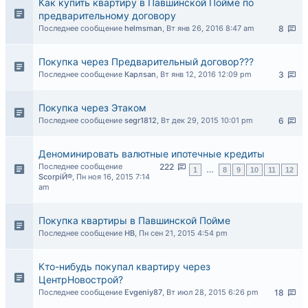
Как купить квартиру в Павшинской Пойме по
предварительному договору
Последнее сообщение
helmsman
,
Вт янв 26, 2016 8:47 am
8
Покупка через Предварительный договор???
Последнее сообщение
Карлsan
,
Вт янв 12, 2016 12:09 pm
3
Покупка через Этаком
Последнее сообщение
segr1812
,
Вт дек 29, 2015 10:01 pm
6
Деноминировать валютные ипотечные кредиты
Последнее сообщение
222
1
…
8
9
10
11
12
ScorpiЙ®
,
Пн ноя 16, 2015 7:14
am
Покупка квартиры в Павшинской Пойме
Последнее сообщение
НВ
,
Пн сен 21, 2015 4:54 pm
Кто-нибудь покупал квартиру через
ЦентрНовострой?
Последнее сообщение
Evgeniy87
,
Вт июл 28, 2015 6:26 pm
18