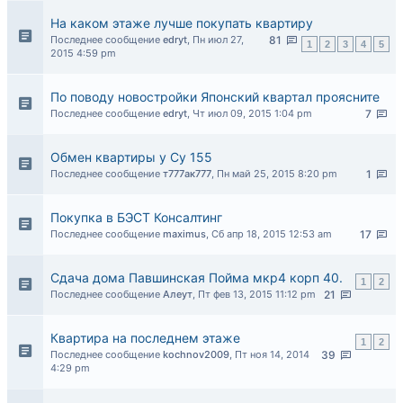
На каком этаже лучше покупать квартиру
Последнее сообщение
edryt
,
Пн июл 27,
81
1
2
3
4
5
2015 4:59 pm
По поводу новостройки Японский квартал проясните
Последнее сообщение
edryt
,
Чт июл 09, 2015 1:04 pm
7
Обмен квартиры у Су 155
Последнее сообщение
т777ак777
,
Пн май 25, 2015 8:20 pm
1
Покупка в БЭСТ Консалтинг
Последнее сообщение
maximus
,
Сб апр 18, 2015 12:53 am
17
Сдача дома Павшинская Пойма мкр4 корп 40.
1
2
Последнее сообщение
Алеут
,
Пт фев 13, 2015 11:12 pm
21
Квартира на последнем этаже
1
2
Последнее сообщение
kochnov2009
,
Пт ноя 14, 2014
39
4:29 pm