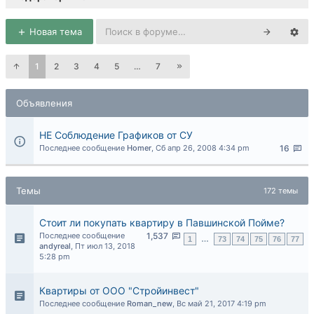
Новая тема
1
2
3
4
5
…
7
Объявления
НЕ Соблюдение Графиков от СУ
Последнее сообщение
Homer
,
Сб апр 26, 2008 4:34 pm
16
Темы
172 темы
Стоит ли покупать квартиру в Павшинской Пойме?
Последнее сообщение
1,537
1
…
73
74
75
76
77
andyreal
,
Пт июл 13, 2018
5:28 pm
Квартиры от ООО "Стройинвест"
Последнее сообщение
Roman_new
,
Вс май 21, 2017 4:19 pm