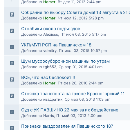
Добавлено
Homer
,
Вт дек 11, 2012 2:44 pm
Собрание по выбору Совета дома! 13 августа в 21.
Добавлено
Homer
,
Чт июл 12, 2012 5:28 pm
Столбики около подъездов
Добавлено
Alexisss
,
Пт июл 03, 2015 5:17 pm
УКП/МУП РСП на Павшинском 18
Добавлено
vdmitry
,
Пт июл 03, 2015 10:57 pm
Шум мусороуборочной машины по утрам
Добавлено
tgb653
,
Ср апр 01, 2015 4:01 am
ВСЕ, что нас беспокоит!!!
Добавлено
Homer
,
Пт фев 26, 2010 2:44 pm
Стоянка транспорта на газоне Красногорский 11
Добавлено
квадратик
,
Ср май 08, 2013 1:03 pm
Суд с УК ПАВШИНО 22 мая за их бездействие.
Добавлено
Harris
,
Пт май 03, 2013 2:00 pm
Признаки выздоравления Павшинского 18?