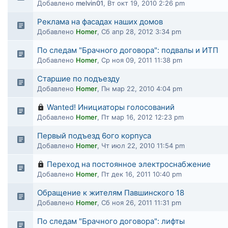
Добавлено
melvin01
,
Вт окт 19, 2010 2:26 pm
Реклама на фасадах наших домов
Добавлено
Homer
,
Сб апр 28, 2012 3:34 pm
По следам "Брачного договора": подвалы и ИТП
Добавлено
Homer
,
Ср ноя 09, 2011 11:38 pm
Старшие по подъезду
Добавлено
Homer
,
Пн мар 22, 2010 4:04 pm
Wanted! Инициаторы голосований
Добавлено
Homer
,
Пт мар 16, 2012 12:23 pm
Первый подъезд 6ого корпуса
Добавлено
Homer
,
Чт июл 22, 2010 11:54 pm
Переход на постоянное электроснабжение
Добавлено
Homer
,
Пт дек 16, 2011 10:40 pm
Обращение к жителям Павшинского 18
Добавлено
Homer
,
Сб ноя 26, 2011 11:31 pm
По следам "Брачного договора": лифты