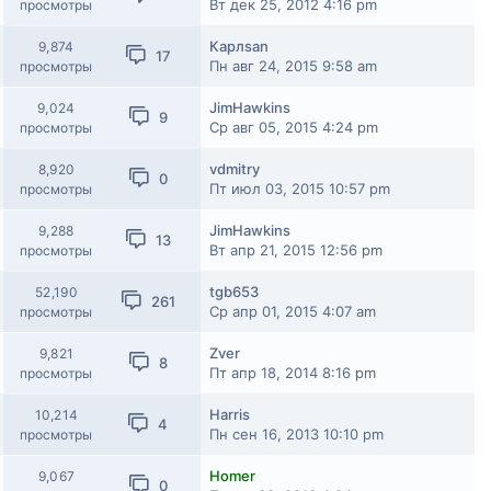
Вт дек 25, 2012 4:16 pm
просмотры
Карлsan
9,874
17
Пн авг 24, 2015 9:58 am
просмотры
JimHawkins
9,024
9
Ср авг 05, 2015 4:24 pm
просмотры
vdmitry
8,920
0
Пт июл 03, 2015 10:57 pm
просмотры
JimHawkins
9,288
13
Вт апр 21, 2015 12:56 pm
просмотры
tgb653
52,190
261
Ср апр 01, 2015 4:07 am
просмотры
Zver
9,821
8
Пт апр 18, 2014 8:16 pm
просмотры
Harris
10,214
4
Пн сен 16, 2013 10:10 pm
просмотры
Homer
9,067
0