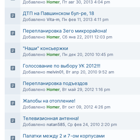
Добавлено
Homer
,
Пт авг 30, 2013 4:04 pm
ДТП на Павшинском бул-ре, 18
Добавлено
Vita-m
,
Пн фев 11, 2013 4:11 pm
Перепланировка 3его микрорайона!
Добавлено
Homer
,
Сб янв 22, 2011 12:03 pm
"Наши" консьержки
Добавлено
Homer
,
Пн дек 20, 2010 10:45 pm
Голосование по выбору УК 2012!!!
Добавлено
melvin01
,
Вт апр 20, 2010 9:52 am
Перепланировка подъездов
Добавлено
Homer
,
Вт май 29, 2012 1:16 pm
Жалобы на отопление!
Добавлено
Homer
,
Вт окт 09, 2012 4:26 pm
Телевизионная антенна!
Добавлено
natan585
,
Ср фев 24, 2010 2:20 pm
Палатки между 2 и 7-ом корпусами