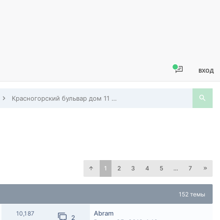
ВХОД
Красногорский бульвар дом 11 + Павшинский бульвар дом 18
1
2
3
4
5
…
7
152 темы
Abram
10,187
2