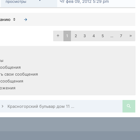
Чт фев 09, 2012 5:29 pm
просмотры
ванию
1
2
3
4
5
…
7
мы
сообщения
ь свои сообщения
 сообщения
ложения
Красногорский бульвар дом 11 + Павшинский бульвар дом 18