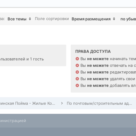
за:
Поле сортировки
Все темы
Время размещения
по убы
ПРАВА ДОСТУПА
Вы
не можете
начинать те
льзователей и 1 гость
Вы
не можете
отвечать на 
Вы
не можете
редактироват
Вы
не можете
удалять свои
Вы
не можете
добавлять в
Павшинская Пойма - Жилые Комплексы, Строительство, Заселение, Дома по адресам
По почтовым/строительным адресам Павшинской Поймы
министрацией