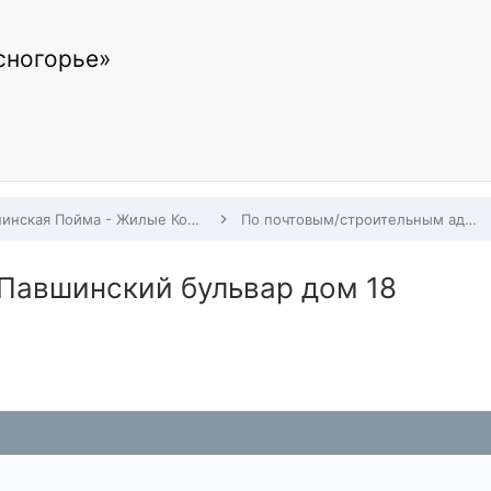
сногорье»
Павшинская Пойма - Жилые Комплексы, Строительство, Заселение, Дома по адресам
По почтовым/строительным адресам Павшинской Поймы
 Павшинский бульвар дом 18