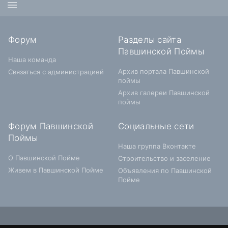
Форум
Разделы сайта
Павшинской Поймы
Наша команда
Архив портала Павшинской
Связаться с администрацией
поймы
Архив галереи Павшинской
поймы
Форум Павшинской
Социальные сети
Поймы
Наша группа Вконтакте
О Павшинской Пойме
Строительство и заселение
Живем в Павшинской Пойме
Объявления по Павшинской
Пойме