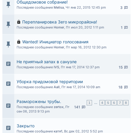
Общедомовое собрание!
Последнее сообщение
Melisa
,
Чт янв 22, 2015 12:45 pm
3
Перепланировка 3его микрорайона!
Последнее сообщение
Homer
,
Пт июл 20, 2012 1:11 pm
1
Wanted! Инициатор голосования
Последнее сообщение
Homer
,
Пт мар 16, 2012 12:30 pm
Не приятный запах в санузле
Последнее сообщение
IVS
,
Пт янв 17, 2014 12:37 pm
15
Уборка придомовой территории
Последнее сообщение
Aall
,
Пт янв 17, 2014 10:09 am
18
Разморожены трубы.
1
…
4
5
6
7
8
Последнее сообщение
zertox
,
Пт
141
сен 06, 2013 9:13 pm
Закрыто
Последнее сообщение
катя1
,
Вс дек 02, 2012 5:52 pm