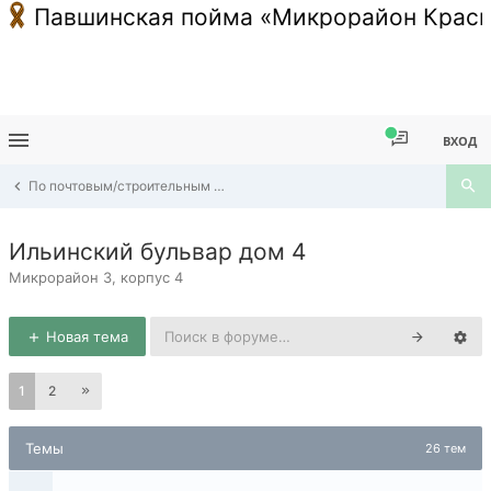
Павшинская пойма «Микрорайон Красн
ВХОД
По почтовым/строительным адресам Павшинской Поймы
Ильинский бульвар дом 4
Микрорайон 3, корпус 4
Новая тема
1
2
Темы
26 тем