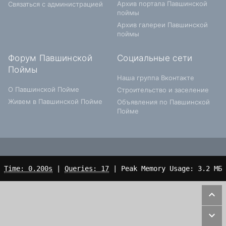
Архив портала Павшинской
Связаться с администрацией
поймы
Архив галереи Павшинской
поймы
Форум Павшинской
Социальные сети
Поймы
Наша группа Вконтакте
О Павшинской Пойме
Строительство и заселение
Живем в Павшинской Пойме
Объявления по Павшинской
Пойме
Time: 0.200s
|
Queries: 17
| Peak Memory Usage: 3.2 МБ