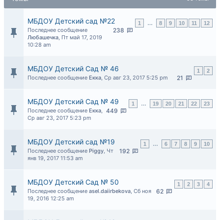
МБДОУ Детский сад №22
1
…
8
9
10
11
12
Последнее сообщение
238
Любашечка
,
Пт май 17, 2019
10:28 am
МБДОУ Детский Сад № 46
1
2
Последнее сообщение
Екка
,
Ср авг 23, 2017 5:25 pm
21
МБДОУ Детский Сад № 49
1
…
19
20
21
22
23
Последнее сообщение
Екка
,
449
Ср авг 23, 2017 5:23 pm
МБДОУ Детский сад №19
1
…
6
7
8
9
10
Последнее сообщение
Piggy
,
Чт
192
янв 19, 2017 11:53 am
МБДОУ Детский Сад № 50
1
2
3
4
Последнее сообщение
asel.daiirbekova
,
Сб ноя
62
19, 2016 12:25 am