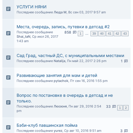
УСЛУГИ НЯНИ
Последнее сообщение
Люда М
,
Вс сен 03, 2017 9:57 am
Места, очередь, запись, путевки в детсад #2
Последнее сообщение
858
1
…
39
40
41
42
43
Shai_taN
,
Ср июл 26, 2017
1:43 am
Сад Град, частный ДС, с муниципальными местами
Последнее сообщение
Natalija
,
Пн май 22, 2017 2:26 pm
1
Развивающие занятия для мам и детей
Последнее сообщение
pytachok
,
Пт сен 16, 2016 1:55 pm
Вопрос по постановке в очередь в детсад и не
только.
Последнее сообщение
Люсюня
,
Пн авг 29, 2016 2:54
33
1
2
pm
Бэби-клуб павшинская пойма
Последнее сообщение
yurez
,
Ср авг 10, 2016 9:51 am
3