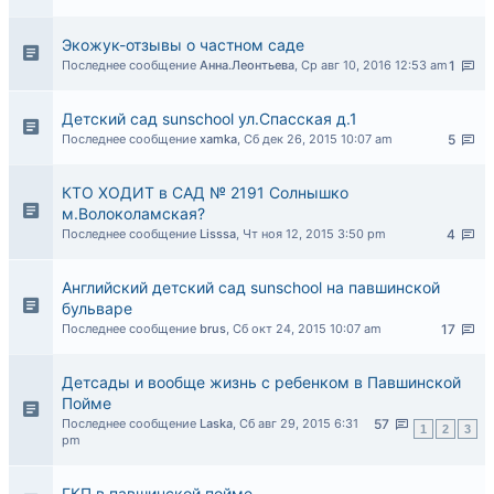
Экожук-отзывы о частном саде
Последнее сообщение
Анна.Леонтьева
,
Ср авг 10, 2016 12:53 am
1
Детский сад sunschool ул.Спасская д.1
Последнее сообщение
xamka
,
Сб дек 26, 2015 10:07 am
5
КТО ХОДИТ в САД № 2191 Солнышко
м.Волоколамская?
Последнее сообщение
Lisssa
,
Чт ноя 12, 2015 3:50 pm
4
Английский детский сад sunschool на павшинской
бульваре
Последнее сообщение
brus
,
Сб окт 24, 2015 10:07 am
17
Детсады и вообще жизнь с ребенком в Павшинской
Пойме
Последнее сообщение
Laska
,
Сб авг 29, 2015 6:31
57
1
2
3
pm
ГКП в павшинской пойме