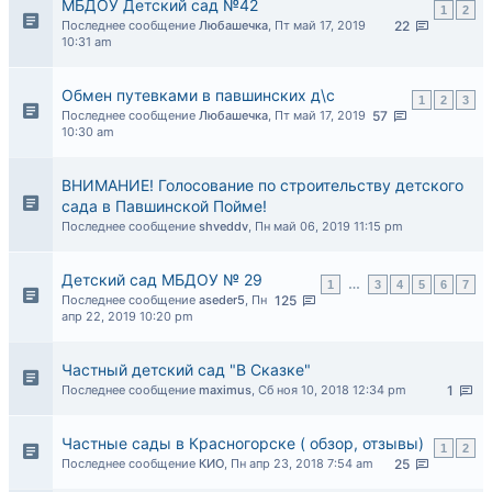
МБДОУ Детский сад №42
1
2
Последнее сообщение
Любашечка
,
Пт май 17, 2019
22
10:31 am
Обмен путевками в павшинских д\с
1
2
3
Последнее сообщение
Любашечка
,
Пт май 17, 2019
57
10:30 am
ВНИМАНИЕ! Голосование по строительству детского
сада в Павшинской Пойме!
Последнее сообщение
shveddv
,
Пн май 06, 2019 11:15 pm
Детский сад МБДОУ № 29
1
…
3
4
5
6
7
Последнее сообщение
aseder5
,
Пн
125
апр 22, 2019 10:20 pm
Частный детский сад "В Сказке"
Последнее сообщение
maximus
,
Сб ноя 10, 2018 12:34 pm
1
Частные сады в Красногорске ( обзор, отзывы)
1
2
Последнее сообщение
КИО
,
Пн апр 23, 2018 7:54 am
25