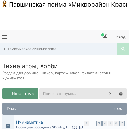
Павшинская пойма «Микрорайон Красн
ВХОД
Тематическое общение жителей Павшинской Поймы
Тихие игры, Хобби
Раздел для доминошников, картежников, филателистов и
нумизматов.
Новая тема
Темы
8 тем
Нумизматика
1
…
3
4
5
6
7
Последнее сообщение
SDmitry
,
Пт
129