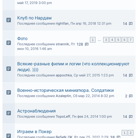
май 17, 2019 3:00 pm
Клуб по Нардам
Последнее сообщение
rightfan
,
Пн апр 16, 2018 12:31 pm
14
Фото
1
…
3
4
5
6
7
Последнее сообщение
strannik
,
Пт
128
июн 10, 2016 1:46 am
Всякие-разные филии и логии (что коллекционируют
люди). ))))
Последнее сообщение
appochka
,
Ср май 27, 2015 1:23 pm
14
Военно-историческая миниатюра. Солдатики
Последнее сообщение
Azaleptin
,
Сб мар 22, 2014 8:32 pm
2
Астронаблюдения
Последнее сообщение
TopoLeff
,
Пн фев 24, 2014 1:00 pm
14
Играем в Покер
1
2
Последнее сообщение
BeSeN_OK
,
Вт дек 25, 2012 2:29
38