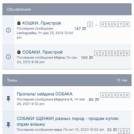
Объявления
КОШКИ. Пристрой
1
…
4
5
6
7
8
Последнее сообщение
147
Leningradka
,
Чт дек 25, 2014 12:04
pm
СОБАКИ. Пристрой
1
2
3
4
5
6
Последнее сообщение
Марка
,
Пн сен
100
24, 2012 8:48 pm
Темы
15 тем
Пропала/ найдена СОБАКА
1
2
3
4
5
Последнее сообщение
Маруся и К
,
Чт янв
86
28, 2021 9:32 pm
СОБАКИ (ЩЕНКИ) разных пород - продам куплю
отдам возьму
Последнее сообщение
вера
,
Пн окт 12, 2020 10:02 am
23
1
2