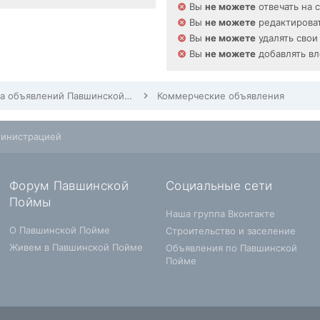
Вы
не можете
отвечать на 
Вы
не можете
редактироват
Вы
не можете
удалять свои
Вы
не можете
добавлять в
Доска объявлений Павшинской Поймы
Коммерческие объявления
министрацией
Форум Павшинской
Социальные сети
Поймы
Наша группа Вконтакте
О Павшинской Пойме
Строительство и заселение
Живем в Павшинской Пойме
Объявления по Павшинской
Пойме