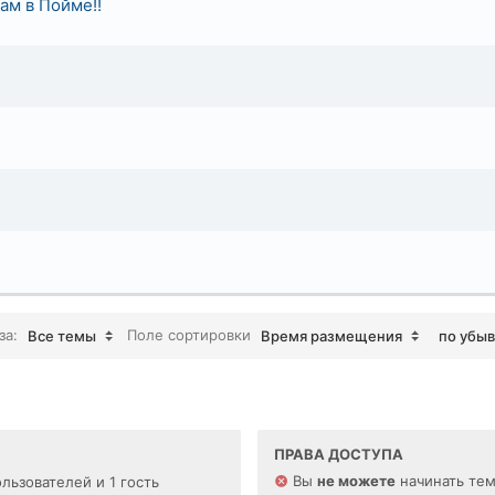
ам в Пойме!!
за:
Поле сортировки
Все темы
Время размещения
по убы
ПРАВА ДОСТУПА
Вы
не можете
начинать те
льзователей и 1 гость