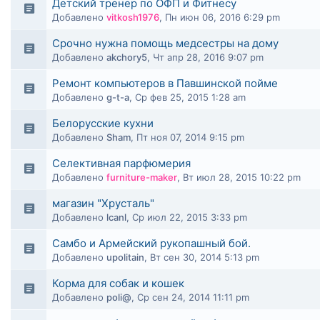
Детский тренер по ОФП и Фитнесу
Добавлено
vitkosh1976
,
Пн июн 06, 2016 6:29 pm
Срочно нужна помощь медсестры на дому
Добавлено
akchory5
,
Чт апр 28, 2016 9:07 pm
Ремонт компьютеров в Павшинской пойме
Добавлено
g-t-a
,
Ср фев 25, 2015 1:28 am
Белорусские кухни
Добавлено
Sham
,
Пт ноя 07, 2014 9:15 pm
Селективная парфюмерия
Добавлено
furniture-maker
,
Вт июл 28, 2015 10:22 pm
магазин "Хрусталь"
Добавлено
lcanl
,
Ср июл 22, 2015 3:33 pm
Самбо и Армейский рукопашный бой.
Добавлено
upolitain
,
Вт сен 30, 2014 5:13 pm
Корма для собак и кошек
Добавлено
poli@
,
Ср сен 24, 2014 11:11 pm