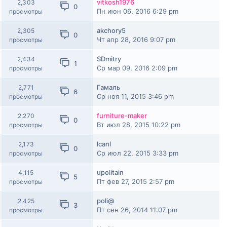
vitkosh1976
2,303
0
Пн июн 06, 2016 6:29 pm
просмотры
akchory5
2,305
0
Чт апр 28, 2016 9:07 pm
просмотры
SDmitry
2,434
1
Ср мар 09, 2016 2:09 pm
просмотры
Гамаль
2,771
6
Ср ноя 11, 2015 3:46 pm
просмотры
furniture-maker
2,270
0
Вт июл 28, 2015 10:22 pm
просмотры
lcanl
2,173
0
Ср июл 22, 2015 3:33 pm
просмотры
upolitain
4,115
5
Пт фев 27, 2015 2:57 pm
просмотры
poli@
2,425
3
Пт сен 26, 2014 11:07 pm
просмотры