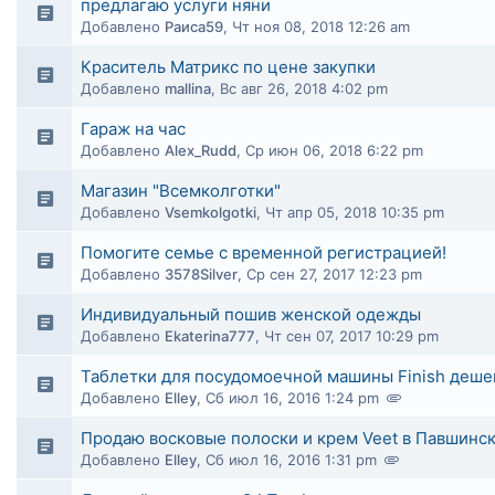
предлагаю услуги няни
Добавлено
Раиса59
,
Чт ноя 08, 2018 12:26 am
Краситель Матрикс по цене закупки
Добавлено
mallina
,
Вс авг 26, 2018 4:02 pm
Гараж на час
Добавлено
Alex_Rudd
,
Ср июн 06, 2018 6:22 pm
Магазин "Всемколготки"
Добавлено
Vsemkolgotki
,
Чт апр 05, 2018 10:35 pm
Помогите семье с временной регистрацией!
Добавлено
3578Silver
,
Ср сен 27, 2017 12:23 pm
Индивидуальный пошив женской одежды
Добавлено
Ekaterina777
,
Чт сен 07, 2017 10:29 pm
Таблетки для посудомоечной машины Finish деше
Добавлено
Elley
,
Сб июл 16, 2016 1:24 pm
Продаю восковые полоски и крем Veet в Павшинс
Добавлено
Elley
,
Сб июл 16, 2016 1:31 pm