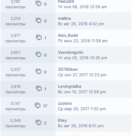
Раиса59
2,162
0
Чт ноя 08, 2018 12:26 am
просмотры
mallina
2,254
0
Вс авг 26, 2018 4:02 pm
просмотры
Alex_Rudd
2,677
1
Пт июн 22, 2018 11:58 am
просмотры
Vsemkolgotki
2,607
0
Чт апр 05, 2018 10:35 pm
просмотры
3578Silver
2,357
0
Ср сен 27, 2017 12:23 pm
просмотры
Leningradka
2,816
1
Вс сен 10, 2017 12:56 pm
просмотры
zzoloto
3,147
17
Ср мар 29, 2017 7:02 pm
просмотры
Elley
2,346
2
Вс авг 28, 2016 8:51 pm
просмотры