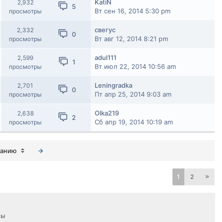
KatiN
2,932
5
Вт сен 16, 2014 5:30 pm
просмотры
свегус
2,332
0
Вт авг 12, 2014 8:21 pm
просмотры
adul111
2,599
1
Вт июл 22, 2014 10:56 am
просмотры
Leningradka
2,701
0
Пт апр 25, 2014 9:03 am
просмотры
Olka219
2,638
2
Сб апр 19, 2014 10:19 am
просмотры
ванию
1
2
мы