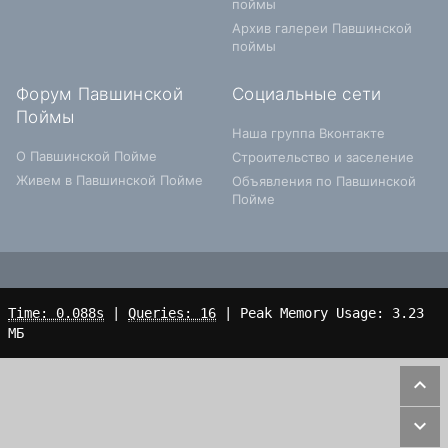
поймы
Архив галереи Павшинской
поймы
Форум Павшинской
Социальные сети
Поймы
Наша группа Вконтакте
О Павшинской Пойме
Строительство и заселение
Живем в Павшинской Пойме
Объявления по Павшинской
Пойме
Time: 0.088s
|
Queries: 16
| Peak Memory Usage: 3.23
МБ