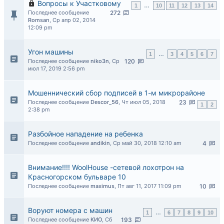
Вопросы к Участковому
1
…
10
11
12
13
14
Последнее сообщение
272
Romsan
,
Ср апр 02, 2014
12:09 pm
Угон машины
1
…
3
4
5
6
7
Последнее сообщение
niko3n
,
Ср
120
июл 17, 2019 2:56 pm
Мошеннический сбор подписей в 1-м микрорайоне
Последнее сообщение
Descor_56
,
Чт июл 05, 2018
23
1
2
2:38 pm
Разбойное нападение на ребенка
Последнее сообщение
andikin
,
Ср май 30, 2018 12:10 am
4
Внимание!!!! WoolHouse -сетевой лохотрон на
Красногорском бульваре 10
Последнее сообщение
maximus
,
Пт авг 11, 2017 11:09 pm
10
Воруют номера с машин
1
…
6
7
8
9
10
Последнее сообщение
КИО
,
Сб
193