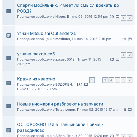
Сперли мобильник. Имеет ли смысл доехать до
РОВД?
Последнее сообщение
Hippo
,
Вт янв 05, 2016 12:54 pm
29
1
2
Угнан Mitsubishi OutlanderXL
Последнее сообщение
maximus
,
Пн янв 04, 2016 2:15 pm
19
угнана mazda cx5
1
2
Последнее сообщение
zxcasd6512
,
Пт дек 11, 2015
32
3:06 pm
Кражи из квартир.
1
…
3
4
5
6
7
Последнее сообщение
ВОДОЛЕЙ
,
131
Пн ноя 16, 2015 5:29 pm
Новые иномарки разбирают на запчасти
Последнее сообщение
Tutathomon
,
Пн ноя 02, 2015 12:17 am
9
ОСТОРОЖНО TUI в Павшинской Пойме -
разводилово
Последнее сообщение
Alёna
,
Пт окт 30, 2015 12:20 pm
20