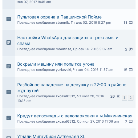
янв 07, 2017 9:45 am
Пультовая охрана в Павшинской Пойме
Последнее сообщение
strannik
,
Пт дек 02, 2016 8:27 pm
11
Настройки WhatsApp для защиты от рекламы и
спама
Последнее сообщение
moonrise
,
Ср сен 14, 2016 9:07 am
2
Вскрыли машину или попытка угона
Последнее сообщение
yurkevski
,
Чт авг 04, 2016 11:57 am
15
Разбойное нападение на девушку в 22-00 в районе
ж/д путей
Последнее сообщение
zxcasd6512
,
Чт июл 28, 2016
26
1
2
10:15 am
Крадут велосипеды с велопарковки у м.Мякининская
Последнее сообщение
zxcasd6512
,
Ср июл 27, 2016 11:06 am
7
Угнали Митцубиси Аутлендел XL