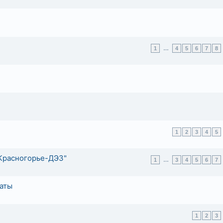
1
…
4
5
6
7
8
1
2
3
4
5
Красногорье-ДЭЗ"
1
…
3
4
5
6
7
аты
1
2
3