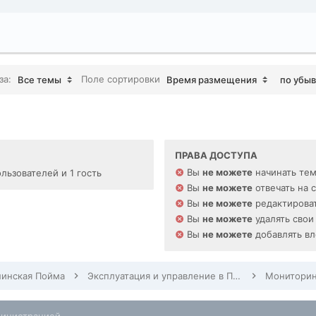
за:
Поле сортировки
Все темы
Время размещения
по убы
ПРАВА ДОСТУПА
Вы
не можете
начинать те
льзователей и 1 гость
Вы
не можете
отвечать на 
Вы
не можете
редактироват
Вы
не можете
удалять свои
Вы
не можете
добавлять в
инская Пойма
Эксплуатация и управление в Павшинской Поймой