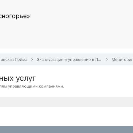
сногорье»
инская Пойма
Эксплуатация и управление в Павшинской Поймой
ных услуг
елям управляющими компаниями.