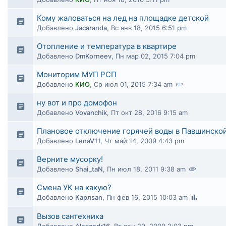
Кому жаловаться на лед на площадке детской
Добавлено
Jacaranda
,
Вс янв 18, 2015 6:51 pm
Отопление и температура в квартире
Добавлено
DmKorneev
,
Пн мар 02, 2015 7:04 pm
Мониторим МУП РСП
Добавлено
КИО
,
Ср июл 01, 2015 7:34 am
ну вот и про домофон
Добавлено
Vovanchik
,
Пт окт 28, 2016 9:15 am
Плановое отключение горячей воды в Павшинско
Добавлено
LenaV11
,
Чт май 14, 2009 4:43 pm
Верните мусорку!
Добавлено
Shai_taN
,
Пн июл 18, 2011 9:38 am
Смена УК на какую?
Добавлено
Карлsan
,
Пн фев 16, 2015 10:03 am
Вызов сантехника