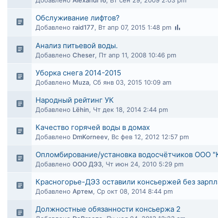
Добавлено
Alexandr16
,
Вт сен 29, 2009 2:03 pm
Обслуживание лифтов?
Добавлено
raid177
,
Вт апр 07, 2015 1:48 pm
Анализ питьевой воды.
Добавлено
Cheser
,
Пт апр 11, 2008 10:46 pm
Уборка снега 2014-2015
Добавлено
Muza
,
Сб янв 03, 2015 10:09 am
Народный рейтинг УК
Добавлено
Lёhin
,
Чт дек 18, 2014 2:44 pm
Качество горячей воды в домах
Добавлено
DmKorneev
,
Вс фев 12, 2012 12:57 pm
Опломбирование/установка водосчётчиков ООО "
Добавлено
ООО ДЭЗ
,
Чт июн 24, 2010 5:29 pm
Красногорье-ДЭЗ оставили консьержей без зарпл
Добавлено
Артем
,
Ср окт 08, 2014 8:44 pm
Должностные обязанности консьержа 2