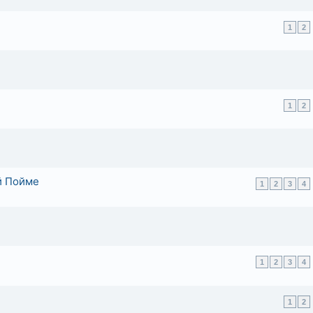
1
2
1
2
й Пойме
1
2
3
4
1
2
3
4
1
2