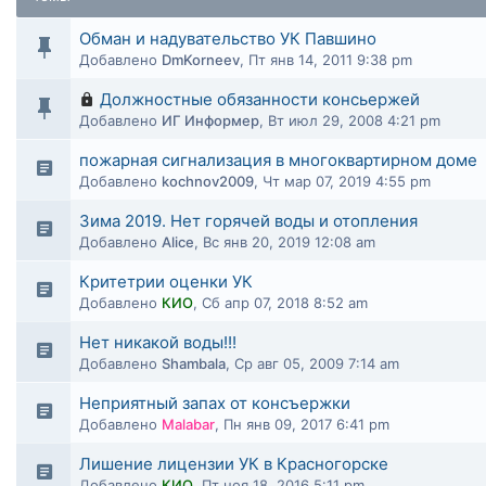
Обман и надувательство УК Павшино
Добавлено
DmKorneev
,
Пт янв 14, 2011 9:38 pm
Должностные обязанности консьержей
Добавлено
ИГ Информер
,
Вт июл 29, 2008 4:21 pm
пожарная сигнализация в многоквартирном доме
Добавлено
kochnov2009
,
Чт мар 07, 2019 4:55 pm
Зима 2019. Нет горячей воды и отопления
Добавлено
Alice
,
Вс янв 20, 2019 12:08 am
Критетрии оценки УК
Добавлено
КИО
,
Сб апр 07, 2018 8:52 am
Нет никакой воды!!!
Добавлено
Shambala
,
Ср авг 05, 2009 7:14 am
Неприятный запах от консъержки
Добавлено
Malabar
,
Пн янв 09, 2017 6:41 pm
Лишение лицензии УК в Красногорске
Добавлено
КИО
,
Пт ноя 18, 2016 5:11 pm