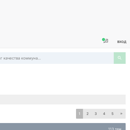
ВХОД
Мониторинг качества коммунальных услуг
1
2
3
4
5
113 тем