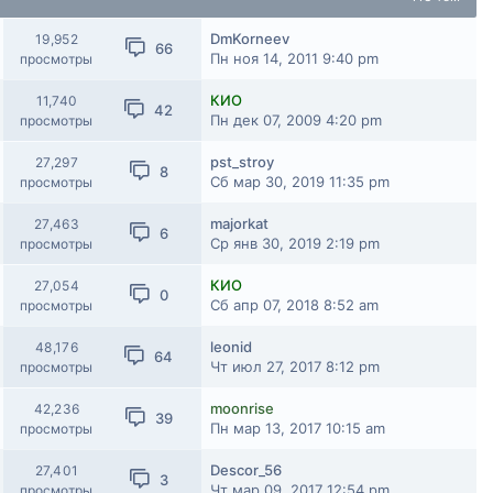
DmKorneev
19,952
66
Пн ноя 14, 2011 9:40 pm
просмотры
КИО
11,740
42
Пн дек 07, 2009 4:20 pm
просмотры
pst_stroy
27,297
8
Сб мар 30, 2019 11:35 pm
просмотры
majorkat
27,463
6
Ср янв 30, 2019 2:19 pm
просмотры
КИО
27,054
0
Сб апр 07, 2018 8:52 am
просмотры
leonid
48,176
64
Чт июл 27, 2017 8:12 pm
просмотры
moonrise
42,236
39
Пн мар 13, 2017 10:15 am
просмотры
Descor_56
27,401
3
Чт мар 09, 2017 12:54 pm
просмотры