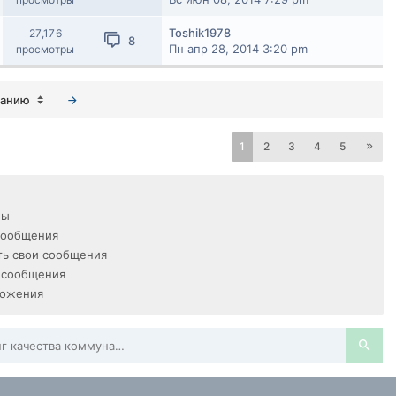
Toshik1978
27,176
8
Пн апр 28, 2014 3:20 pm
просмотры
ванию
1
2
3
4
5
мы
сообщения
ь свои сообщения
 сообщения
ложения
Мониторинг качества коммунальных услуг