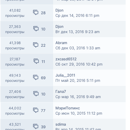
Djon
41,082
28
Ср дек 14, 2016 6:11 pm
просмотры
Djon
27,363
10
Вт дек 13, 2016 9:23 am
просмотры
Abram
41,398
22
Сб дек 03, 2016 1:33 am
просмотры
zxcasd6512
27,187
11
Сб окт 29, 2016 10:42 pm
просмотры
Julia__2011
49,143
69
Пт май 20, 2016 5:11 pm
просмотры
Гала7
27,406
10
Ср мар 16, 2016 9:49 am
просмотры
МэриПопинс
44,002
77
Ср июн 10, 2015 11:12 pm
просмотры
sdima
43,521
39
Вт апр 14, 2015 11:42 pm
просмотры