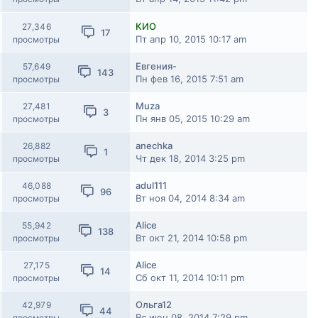
КИО
27,346
17
Пт апр 10, 2015 10:17 am
просмотры
Евгения-
57,649
143
Пн фев 16, 2015 7:51 am
просмотры
Muza
27,481
3
Пн янв 05, 2015 10:29 am
просмотры
anechka
26,882
1
Чт дек 18, 2014 3:25 pm
просмотры
adul111
46,088
96
Вт ноя 04, 2014 8:34 am
просмотры
Alice
55,942
138
Вт окт 21, 2014 10:58 pm
просмотры
Alice
27,175
14
Сб окт 11, 2014 10:11 pm
просмотры
Ольга12
42,979
44
Вс июн 08, 2014 7:29 pm
просмотры