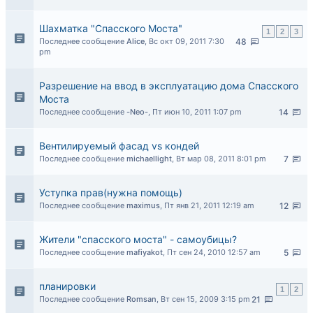
Шахматка "Спасского Моста"
1
2
3
Последнее сообщение
Alice
,
Вс окт 09, 2011 7:30
48
pm
Разрешение на ввод в эксплуатацию дома Спасского
Моста
Последнее сообщение
-Neo-
,
Пт июн 10, 2011 1:07 pm
14
Вентилируемый фасад vs кондей
Последнее сообщение
michaellight
,
Вт мар 08, 2011 8:01 pm
7
Уступка прав(нужна помощь)
Последнее сообщение
maximus
,
Пт янв 21, 2011 12:19 am
12
Жители "спасского моста" - самоубицы?
Последнее сообщение
mafiyakot
,
Пт сен 24, 2010 12:57 am
5
планировки
1
2
Последнее сообщение
Romsan
,
Вт сен 15, 2009 3:15 pm
21