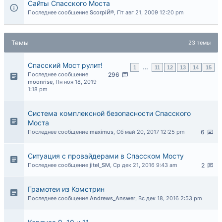
Сайты Спасского Моста
Последнее сообщение
ScorpiЙ®
,
Пт авг 21, 2009 12:20 pm
Темы
23 темы
Спасский Мост рулит!
1
…
11
12
13
14
15
Последнее сообщение
296
moonrise
,
Пн ноя 18, 2019
1:18 pm
Система комплексной безопасности Спасского
Моста
Последнее сообщение
maximus
,
Сб май 20, 2017 12:25 pm
6
Ситуация с провайдерами в Спасском Мосту
Последнее сообщение
jitel_SM
,
Ср дек 21, 2016 9:43 am
2
Грамотеи из Комстрин
Последнее сообщение
Andrews_Answer
,
Вс дек 18, 2016 2:53 pm