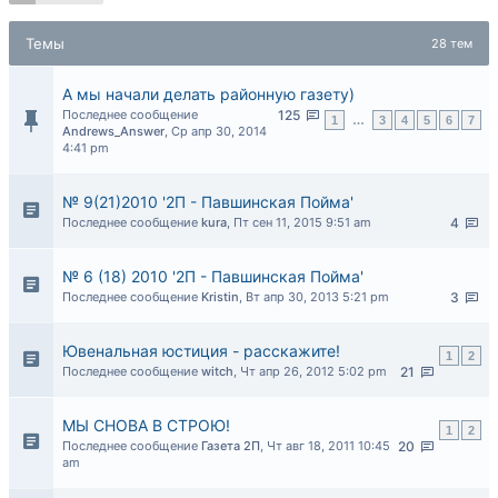
Темы
28 тем
А мы начали делать районную газету)
Последнее сообщение
125
1
…
3
4
5
6
7
Andrews_Answer
,
Ср апр 30, 2014
4:41 pm
№ 9(21)2010 '2П - Павшинская Пойма'
Последнее сообщение
kura
,
Пт сен 11, 2015 9:51 am
4
№ 6 (18) 2010 '2П - Павшинская Пойма'
Последнее сообщение
Kristin
,
Вт апр 30, 2013 5:21 pm
3
Ювенальная юстиция - расскажите!
1
2
Последнее сообщение
witch
,
Чт апр 26, 2012 5:02 pm
21
МЫ СНОВА В СТРОЮ!
1
2
Последнее сообщение
Газета 2П
,
Чт авг 18, 2011 10:45
20
am