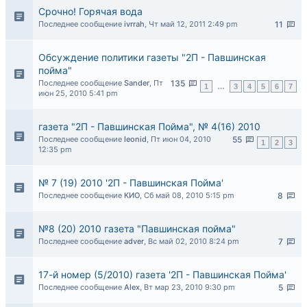
Срочно! Горячая вода
Последнее сообщение
ivrrah
,
Чт май 12, 2011 2:49 pm
11
Обсуждение политики газеты "2П - Павшинская
пойма"
Последнее сообщение
Sander
,
Пт
135
1
…
3
4
5
6
7
июн 25, 2010 5:41 pm
газета "2П - Павшинская Пойма", № 4(16) 2010
Последнее сообщение
leonid
,
Пт июн 04, 2010
55
1
2
3
12:35 pm
№ 7 (19) 2010 '2П - Павшинская Пойма'
Последнее сообщение
КИО
,
Сб май 08, 2010 5:15 pm
8
№8 (20) 2010 газета "Павшинская пойма"
Последнее сообщение
adver
,
Вс май 02, 2010 8:24 pm
7
17-й номер (5/2010) газета '2П - Павшинская Пойма'
Последнее сообщение
Alex
,
Вт мар 23, 2010 9:30 pm
5