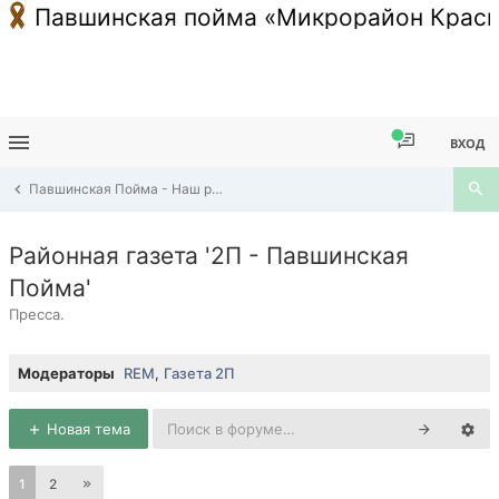
Павшинская пойма «Микрорайон Красн
ВХОД
Павшинская Пойма - Наш район
Районная газета '2П - Павшинская
Пойма'
Пресса.
Модераторы
REM
,
Газета 2П
Новая тема
1
2