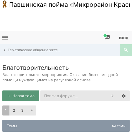
Павшинская пойма «Микрорайон Красн
ВХОД
Тематическое общение жителей Павшинской Поймы
Благотворительность
Благотворительные мероприятия. Оказание безвозмездной
помощи нуждающимся на регулярной основе
Новая тема
1
2
3
Темы
53 темы