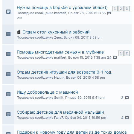
Нужна помощь в борьбе с урожаем яблок))
1
2
3
Последнее сообщение
lvlaresh
,
Ср авг 28, 2019 6:13
55
pm
Отдам стол кухонный и рабочий
Последнее сообщение
Zeos
,
Вс окт 08, 2017 3:59 pm
Помощь многодетным семьям в глубинке
1
2
Последнее сообщение
mailfort
,
Вс ноя 15, 2015 1:38 am
34
Отдам детские игрушки для возраста 0-1 год.
Последнее сообщение
Нелля
,
Вс сен 06, 2015 4:58 pm
Ищу добровольца с машиной
Последнее сообщение
Sunlit
,
Пн мар 30, 2015 9:41 pm
3
Собираю детское для месячной малышки
Последнее сообщение
Гала7
,
Ср фев 04, 2015 10:59 pm
4
Подарки к Новому году для детей из де тских домов