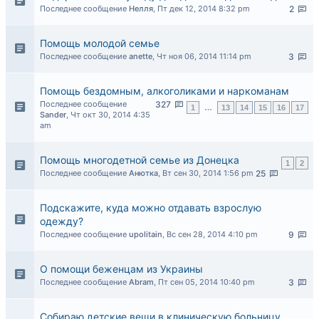
Последнее сообщение
Нелля
,
Пт дек 12, 2014 8:32 pm
2
Помощь молодой семье
Последнее сообщение
anette
,
Чт ноя 06, 2014 11:14 pm
3
Помощь бездомным, алкоголиками и наркоманам
Последнее сообщение
327
1
…
13
14
15
16
17
Sander
,
Чт окт 30, 2014 4:35
am
Помощь многодетной семье из Донецка
1
2
Последнее сообщение
Анютка
,
Вт сен 30, 2014 1:56 pm
25
Подскажите, куда можно отдавать взрослую
одежду?
Последнее сообщение
upolitain
,
Вс сен 28, 2014 4:10 pm
9
О помощи беженцам из Украины
Последнее сообщение
Abram
,
Пт сен 05, 2014 10:40 pm
3
Собираю детские вещи в клиническую больницу.