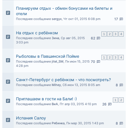
Планируем отдых - обмен бонусами на билеты и
отели
Последнее сообщение
sergyx
,
Чт окт 01, 2015 6:08 pm
17
На отдых с ребёнком
1
2
3
4
Последнее сообщение
Зина
,
Ср авг 05, 2015
62
3:03 pm
Рыболовы в Павшинской Пойме
1
2
3
4
Последнее сообщение
jitel_SM
,
Пн июн 15, 2015
70
4:28 pm
Санкт-Петербург с ребёнком - что посмотреть?
Последнее сообщение
Mihey
,
Сб июн 13, 2015 8:05 am
8
Приглашаем в гости на Бали! :)
1
2
Последнее сообщение
ВиА
,
Пт апр 03, 2015 4:10 pm
26
Испания Салоу
Последнее сообщение
Рябинка
,
Пн мар 30, 2015 1:43 pm
8