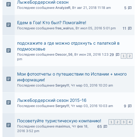
ЛыжеБордерский сезон
Последнее сообщение
AnalyzeR
,
Вт авг 21, 2018 11:18 am
5
Едем в Гоа! Кто был? Помогайте!
Последнее сообщение
free_walrus
,
Вт июл 05, 2016 5:01 pm
11
подскажите а где можно отдохнуть с палаткой в
подмосковье
Последнее сообщение
Descor_56
,
Вт июн 28, 2016 1:23
29
1
2
pm
Мои фотоотчеты о путешествии по Испании + много
информации!
Последнее сообщение
Sergey!!!
,
Чт мар 03, 2016 10:20 am
ЛыжеБордерский сезон 2015-16
Последнее сообщение
Sergey!!!
,
Чт мар 03, 2016 10:03 am
9
Посоветуйте туристическую компанию!
1
2
3
4
Последнее сообщение
maximus
,
Чт фев 18,
65
2016 3:52 pm