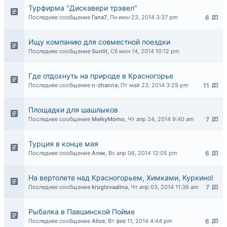
Турфирма "Дискавери трэвел"
Последнее сообщение
Гала7
,
Пн июн 23, 2014 3:37 pm
6
Ищу компанию для совместной поездки
Последнее сообщение
Sunlit
,
Сб июн 14, 2014 10:12 pm
Где отдохнуть на природе в Красногорье
Последнее сообщение
n-zhanna
,
Пт май 23, 2014 3:29 pm
11
Площадки для шашлыков
Последнее сообщение
MelkyMomo
,
Чт апр 24, 2014 9:40 am
7
Турция в конце мая
Последнее сообщение
Алек
,
Вс апр 06, 2014 12:05 pm
6
На вертолете над Красногорьем, Химками, Куркино!
Последнее сообщение
kruglovaalina
,
Чт апр 03, 2014 11:36 am
7
Рыбалка в Павшинской Пойме
Последнее сообщение
Alice
,
Вт фев 11, 2014 4:44 pm
6