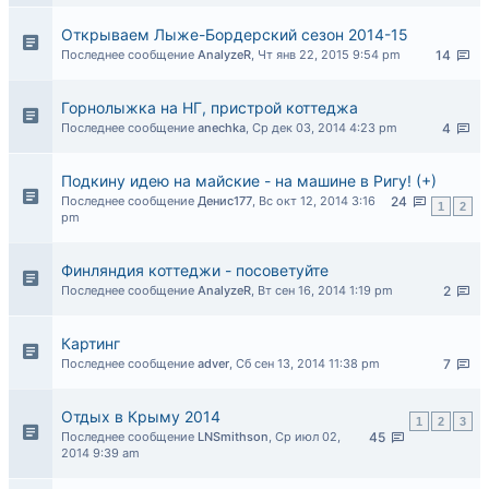
Открываем Лыже-Бордерский сезон 2014-15
Последнее сообщение
AnalyzeR
,
Чт янв 22, 2015 9:54 pm
14
Горнолыжка на НГ, пристрой коттеджа
Последнее сообщение
anechka
,
Ср дек 03, 2014 4:23 pm
4
Подкину идею на майские - на машине в Ригу! (+)
Последнее сообщение
Денис177
,
Вс окт 12, 2014 3:16
24
1
2
pm
Финляндия коттеджи - посоветуйте
Последнее сообщение
AnalyzeR
,
Вт сен 16, 2014 1:19 pm
2
Картинг
Последнее сообщение
adver
,
Сб сен 13, 2014 11:38 pm
7
Отдых в Крыму 2014
1
2
3
Последнее сообщение
LNSmithson
,
Ср июл 02,
45
2014 9:39 am