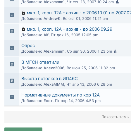
Добавлено
Alexammm1
,
Чт сен 13, 2007 10:24 am
мкр. 1, корп. 12А - архив - с 2006.10.01 по 2007.0
Добавлено
AndrewK
,
Вс окт 01, 2006 11:21 am
мкр. 1, корп. 12А - архив - до 2006.09.29
Добавлено
Alf
,
Пт дек 16, 2005 12:05 pm
Опрос
Добавлено
Alexammm1
,
Ср авг 30, 2006 1:23 pm
В МГСН ответили.
Добавлено
Алекс2006
,
Вс июн 25, 2006 11:32 pm
Высота потолков в ИП46С
Добавлено
AlexaMMM
,
Чт апр 13, 2006 6:28 pm
Нормативные документы по кор 12А
Добавлено
Енот
,
Пт апр 14, 2006 4:53 pm
Показать темы 