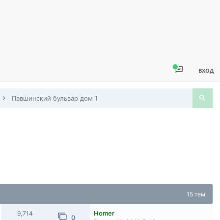
ВХОД
Павшинский бульвар дом 1
15 тем
Homer
9,714
0