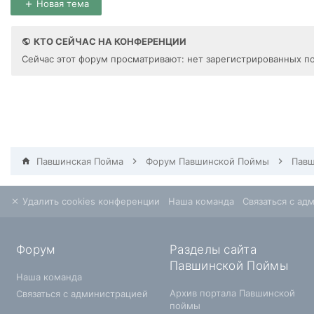
Новая тема
КТО СЕЙЧАС НА КОНФЕРЕНЦИИ
Сейчас этот форум просматривают: нет зарегистрированных по
Павшинская Пойма
Форум Павшинской Поймы
Удалить cookies конференции
Наша команда
Связаться с ад
Форум
Разделы сайта
Павшинской Поймы
Наша команда
Архив портала Павшинской
Связаться с администрацией
поймы