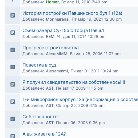
Добавлено
Homer
,
Вс апр 11, 2010 7:49 pm
История постройки Павшинского бул 1 (12а)
Добавлено
Monmaransi
,
Пт мар 19, 2021 12:30 pm
Съем банера Су-155 с торца Павш.1
Добавлено
REM
,
Чт дек 11, 2014 10:28 pm
Прогресс строительства
Добавлено
AlexaMMM
,
Вс июн 25, 2006 11:07 pm
Повестка в суд
Добавлено
Alexammm1
,
Пн авг 01, 2011 10:24 pm
Я получил свидетельство на собственнось!!!!
Добавлено
AST
,
Пн авг 17, 2009 11:15 pm
1-й микрорайон корпус 12а (информация о собств
Добавлено
AST
,
Сб апр 25, 2009 6:15 pm
Собственность!
Добавлено
AST
,
Пн окт 06, 2008 9:36 pm
А вы живете в 12А?