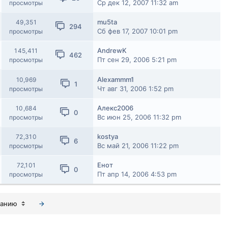
Ср дек 12, 2007 11:32 am
просмотры
mu5ta
49,351
294
Сб фев 17, 2007 10:01 pm
просмотры
AndrewK
145,411
462
Пт сен 29, 2006 5:21 pm
просмотры
Alexammm1
10,969
1
Чт авг 31, 2006 1:52 pm
просмотры
Алекс2006
10,684
0
Вс июн 25, 2006 11:32 pm
просмотры
kostya
72,310
6
Вс май 21, 2006 11:22 pm
просмотры
Енот
72,101
0
Пт апр 14, 2006 4:53 pm
просмотры
ванию