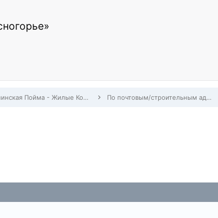
сногорье»
Павшинская Пойма - Жилые Комплексы, Строительство, Заселение, Дома по адресам
По почтовым/строительным адресам Павшинской Поймы