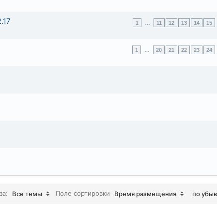
2.17
1
…
11
12
13
14
15
1
…
20
21
22
23
24
за:
Поле сортировки
Все темы
Время размещения
по убы