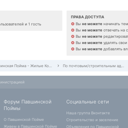
ПРАВА ДОСТУПА
Вы
не можете
начинать те
льзователей и 1 гость
Вы
не можете
отвечать на 
Вы
не можете
редактироват
Вы
не можете
удалять свои
Вы
не можете
добавлять в
Павшинская Пойма - Жилые Комплексы, Строительство, Заселение, Дома по адресам
По почтовым/строительным адресам Павшинской Поймы
министрацией
Форум Павшинской
Социальные сети
Поймы
Наша группа Вконтакте
О Павшинской Пойме
Строительство и заселение
Живем в Павшинской Пойме
Объявления по Павшинской