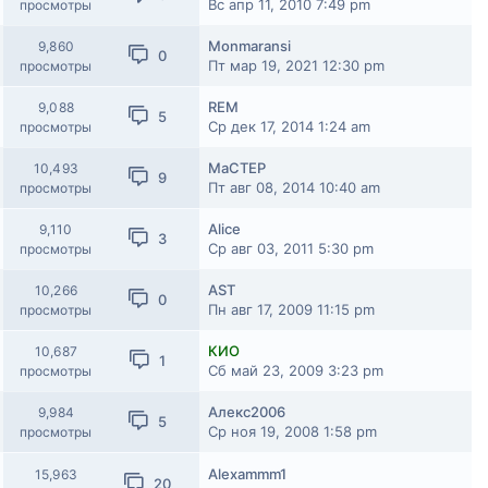
Вс апр 11, 2010 7:49 pm
просмотры
Monmaransi
9,860
0
Пт мар 19, 2021 12:30 pm
просмотры
REM
9,088
5
Ср дек 17, 2014 1:24 am
просмотры
MaCTEP
10,493
9
Пт авг 08, 2014 10:40 am
просмотры
Alice
9,110
3
Ср авг 03, 2011 5:30 pm
просмотры
AST
10,266
0
Пн авг 17, 2009 11:15 pm
просмотры
КИО
10,687
1
Сб май 23, 2009 3:23 pm
просмотры
Алекс2006
9,984
5
Ср ноя 19, 2008 1:58 pm
просмотры
Alexammm1
15,963
20