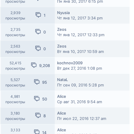
Пн янв 30, 2017 6:15 pm
просмотры
Nyusia
2,939
1
Чт янв 12, 2017 3:34 pm
просмотры
Zeos
2,735
0
Чт янв 12, 2017 12:33 pm
просмотры
Zeos
2,563
0
Вт янв 10, 2017 10:59 am
просмотры
kochnov2009
52,415
9,208
Вт дек 27, 2016 1:08 pm
просмотры
NataL
5,527
95
Пт сен 09, 2016 5:28 pm
просмотры
Alice
4,981
50
Ср авг 31, 2016 9:54 am
просмотры
Alice
3,180
8
Пт июл 22, 2016 12:37 am
просмотры
Alice
3,133
14