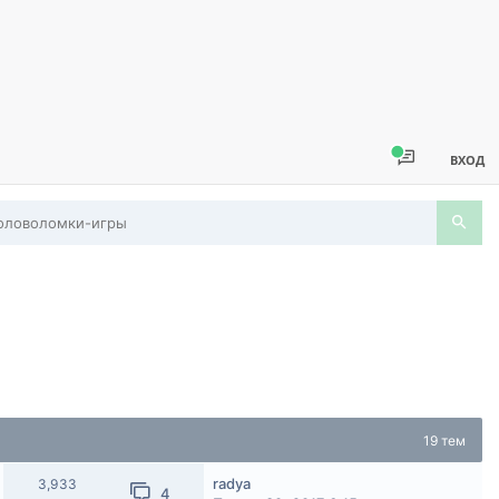
ВХОД
головоломки-игры
19 тем
radya
3,933
4