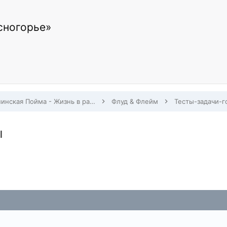
сногорье»
Павшинская Пойма - Жизнь в районе
Флуд & Флейм
Тесты-задачи-
ы