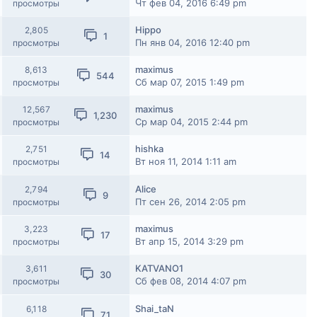
Чт фев 04, 2016 6:49 pm
просмотры
Hippo
2,805
1
Пн янв 04, 2016 12:40 pm
просмотры
maximus
8,613
544
Сб мар 07, 2015 1:49 pm
просмотры
maximus
12,567
1,230
Ср мар 04, 2015 2:44 pm
просмотры
hishka
2,751
14
Вт ноя 11, 2014 1:11 am
просмотры
Alice
2,794
9
Пт сен 26, 2014 2:05 pm
просмотры
maximus
3,223
17
Вт апр 15, 2014 3:29 pm
просмотры
KATVANO1
3,611
30
Сб фев 08, 2014 4:07 pm
просмотры
Shai_taN
6,118
71