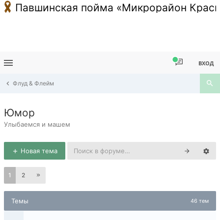
Павшинская пойма «Микрорайон Красн
ВХОД
Флуд & Флейм
Юмор
Улыбаемся и машем
Новая тема
1
2
Темы
46 тем