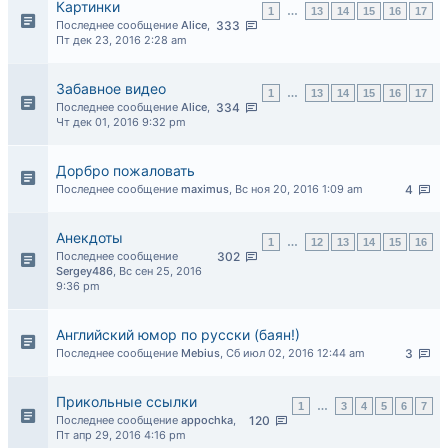
Картинки
1
…
13
14
15
16
17
Последнее сообщение
Alice
,
333
Пт дек 23, 2016 2:28 am
Забавное видео
1
…
13
14
15
16
17
Последнее сообщение
Alice
,
334
Чт дек 01, 2016 9:32 pm
Дорбро пожаловать
Последнее сообщение
maximus
,
Вс ноя 20, 2016 1:09 am
4
Анекдоты
1
…
12
13
14
15
16
Последнее сообщение
302
Sergey486
,
Вс сен 25, 2016
9:36 pm
Английский юмор по русски (баян!)
Последнее сообщение
Mebius
,
Сб июл 02, 2016 12:44 am
3
Прикольные ссылки
1
…
3
4
5
6
7
Последнее сообщение
appochka
,
120
Пт апр 29, 2016 4:16 pm