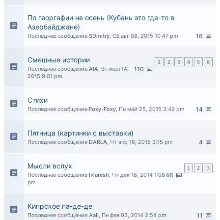
По георгафии на осень (Кубань это где-то в
Азербайджане)
Последнее сообщение
SDmitry
,
Сб авг 08, 2015 10:47 pm
16
Смешные истории
1
2
3
4
5
6
Последнее сообщение
AlA
,
Вт июл 14,
110
2015 9:01 pm
Стихи
Последнее сообщение
Foxy-Foxy
,
Пн май 25, 2015 3:49 pm
14
Пятница (картинки с выставки)
Последнее сообщение
DARLA
,
Чт апр 16, 2015 3:15 pm
4
Мысли вслух
1
2
3
Последнее сообщение
lvlaresh
,
Чт дек 18, 2014 1:08
46
pm
Кипрское па-де-де
Последнее сообщение
Aall
,
Пн фев 03, 2014 2:54 pm
11