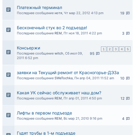
Платежный терминал
Последнее сообщение
нотя
,
Чт мар 22, 2012 4:13 pm
19
Бесконечный стук во 2 подъезде!
Последнее сообщение
REM
,
Пт ноя 18, 2011 4:22 pm
3
Консьержи
1
2
3
4
5
Последнее сообщение
witch
,
Сб июл 09,
95
2011 6:52 pm
заявки на Текущий ремонт от Красногорье-ДЭЗа
Последнее сообщение
SWeTochka
,
Пн апр 04, 2011 11:52 am
10
Какая УК сейчас обслуживает наш дом?
Последнее сообщение
REM
,
Пт апр 01, 2011 4:50 pm
12
Лифты в первом подъезде
Последнее сообщение
REM
,
Вс мар 21, 2010 9:16 pm
4
Гудят трубы в 1-м подъезде