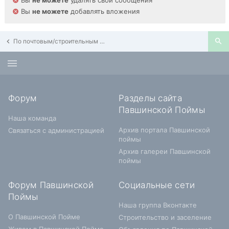
Вы
не можете
удалять свои сообщения
Вы
не можете
добавлять вложения
По почтовым/строительным адресам Павшинской Поймы
Форум
Разделы сайта
Павшинской Поймы
Наша команда
Архив портала Павшинской
Связаться с администрацией
поймы
Архив галереи Павшинской
поймы
Форум Павшинской
Социальные сети
Поймы
Наша группа Вконтакте
О Павшинской Пойме
Строительство и заселение