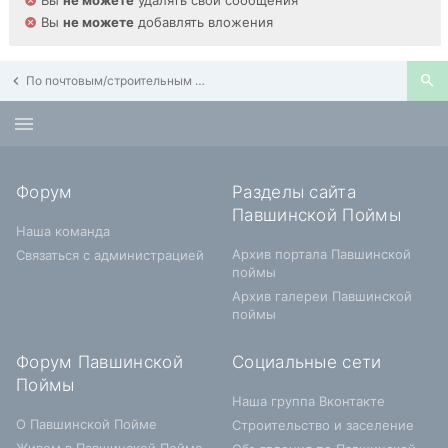
Вы
не можете
удалять свои сообщения
Вы
не можете
добавлять вложения
По почтовым/строительным адресам Павшинской Поймы
Форум
Разделы сайта
Павшинской Поймы
Наша команда
Архив портала Павшинской
Связаться с администрацией
поймы
Архив галереи Павшинской
поймы
Форум Павшинской
Социальные сети
Поймы
Наша группа Вконтакте
О Павшинской Пойме
Строительство и заселение